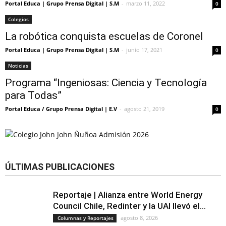
Portal Educa | Grupo Prensa Digital | S.M
-
marzo 11, 2022
0
Colegios
La robótica conquista escuelas de Coronel
Portal Educa | Grupo Prensa Digital | S.M
-
junio 17, 2021
0
Noticias
Programa “Ingeniosas: Ciencia y Tecnología
para Todas”
Portal Educa / Grupo Prensa Digital | E.V
-
agosto 21, 2019
0
ÚLTIMAS PUBLICACIONES
Reportaje | Alianza entre World Energy
Council Chile, Redinter y la UAI llevó el...
agosto 8, 2026
Columnas y Reportajes