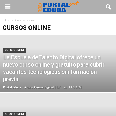
Inicio
Cursos online
CURSOS ONLINE
CURSOS ONLINE
La Escuela de Talento Digital ofrece un
nuevo curso online y gratuito para cubrir
vacantes tecnológicas sin formación
previa
Portal Educa | Grupo Prensa Digital | I.V
-
abril 17, 2024
CURSOS ONLINE