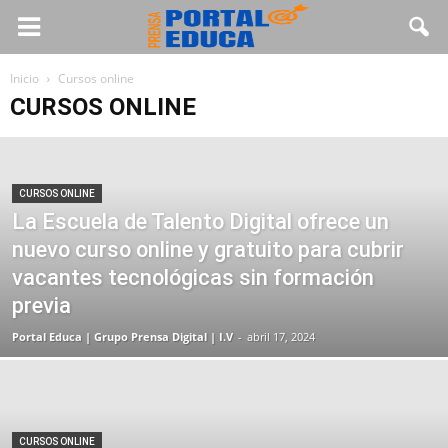
Inicio
Cursos online
CURSOS ONLINE
CURSOS ONLINE
La Escuela de Talento Digital ofrece un
nuevo curso online y gratuito para cubrir
vacantes tecnológicas sin formación
previa
Portal Educa | Grupo Prensa Digital | I.V
-
abril 17, 2024
CURSOS ONLINE