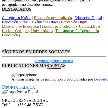
marco regulatorio claro, podría generar efectos o impactos
pedagógicos no deseados como...
DESTACADOS
Colegios en Ñuñoa
|
Educación personalizada
|
Educación Digital
|
Educación Virtual
|
Exámenes Libres
|
Educación Digital
|
Ministerio de Educación
|
Lockers para colegios y Universidades
|
Lockers Colegio y Universidades
|
Transformación Digital de la
Educación
|
SÍGUENOS EN REDES SOCIALES
Seguir a @educa_prensa
PUBLICACIONES MÁS VISTAS
Algunas imágenes de archivo son proporcionadas por
Deposit
GRUPO PRENSA DIGITAL
Teléfono: +56 9 4817 5372