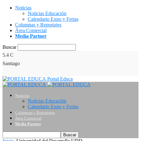
Noticias
Noticias Educación
Calendario Expo y Ferias
Columnas y Reportajes
Área Comercial
Media Partner
Buscar
5.4
C
Santiago
Portal Educa
Noticias
Noticias Educación
Calendario Expo y Ferias
Columnas y Reportajes
Área Comercial
Media Partner
Inicio
Universidad del Desarrollo UDD