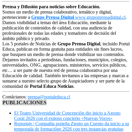
Prensa y Difusión para noticias sobre Educación.
Somos un medio de prensa colaborativo, temático y digital,
perteneciente a
Grupo Prensa Digital
www.grupoprensadigital.cl
.
Damos visibilidad a temas del área Educación, mediante la
publicación de contenidos de calidad, con una audiencia de
profesionales de todas las edades y tomadores de decisión del
ámbito público y privado.
Los 5 portales de Noticias de
Grupo Prensa Digital
, incluido Portal
Educa, publican en forma gratuita para entidades sin fines lucros,
que busquen un medio de prensa donde visibilizar sus contenidos.
Dejamos invitados a periodistas, fundaciones, municipios, colegios,
universidades, ONG, agrupaciones, ministerios, servicios públicos,
etc… a ser parte de nuestra red de prensa colaborativa por una
Educación de calidad. También invitamos a las empresas y marcas a
sumarse a nuestro selecto grupo de Auspiciadores y ser parte de la
comunidad de
Portal Educa Noticias
.
Contáctanos:
prensa@portaleduca.cl
PUBLICACIONES
El Teatro Universidad de Concepción dio inicio a Agosto
Coral 2026 con el exitoso concierto «Nuevas Voces»
Reportaje | Compañía porteña Ziento un Cuento da inicio a su
temporada de formacióne 2026 con tres instancias gratuitas