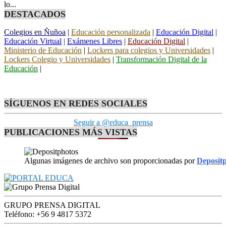
lo...
DESTACADOS
Colegios en Ñuñoa
|
Educación personalizada
|
Educación Digital
|
Educación Virtual
|
Exámenes Libres
|
Educación Digital
|
Ministerio de Educación
|
Lockers para colegios y Universidades
|
Lockers Colegio y Universidades
|
Transformación Digital de la
Educación
|
SÍGUENOS EN REDES SOCIALES
Seguir a @educa_prensa
PUBLICACIONES MÁS VISTAS
Algunas imágenes de archivo son proporcionadas por
Deposit
GRUPO PRENSA DIGITAL
Teléfono: +56 9 4817 5372