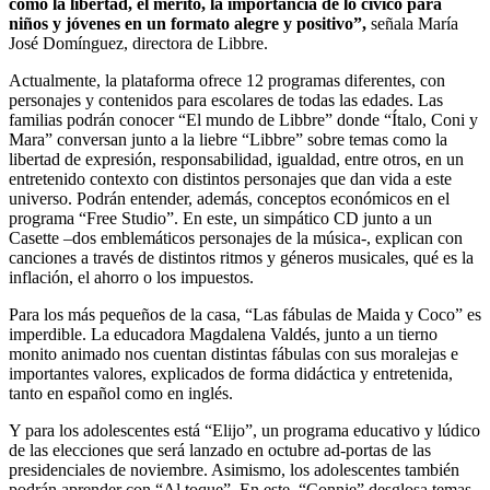
como la libertad, el mérito, la importancia de lo cívico para
niños y jóvenes en un formato alegre y positivo”,
señala María
José Domínguez, directora de Libbre.
Actualmente, la plataforma ofrece 12 programas diferentes, con
personajes y contenidos para escolares de todas las edades. Las
familias podrán conocer “El mundo de Libbre” donde “Ítalo, Coni y
Mara” conversan junto a la liebre “Libbre” sobre temas como la
libertad de expresión, responsabilidad, igualdad, entre otros, en un
entretenido contexto con distintos personajes que dan vida a este
universo. Podrán entender, además, conceptos económicos en el
programa “Free Studio”. En este, un simpático CD junto a un
Casette
–
dos emblemáticos personajes de la música-, explican con
canciones a través de distintos ritmos y géneros musicales, qué es la
inflación, el ahorro o los impuestos.
Para los más pequeños de la casa, “Las fábulas de Maida y Coco” es
imperdible. La educadora Magdalena Valdés, junto a un tierno
monito animado nos cuentan distintas fábulas con sus moralejas e
importantes valores, explicados de forma didáctica y entretenida,
tanto en español como en inglés.
Y para los adolescentes está “Elijo”, un programa educativo y lúdico
de las elecciones que será lanzado en octubre ad-portas de las
presidenciales de noviembre. Asimismo, los adolescentes también
podrán aprender con “Al toque”. En este, “Connie” desglosa temas