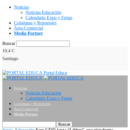
Noticias
Noticias Educación
Calendario Expo y Ferias
Columnas y Reportajes
Área Comercial
Media Partner
Buscar
10.4
C
Santiago
Portal Educa
Noticias
Noticias Educación
Calendario Expo y Ferias
Columnas y Reportajes
Área Comercial
Media Partner
Inicio
Educación
Faro UDD lanza “Libbre”, una plataforma