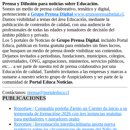
Prensa y Difusión para noticias sobre Educación.
Somos un medio de prensa colaborativo, temático y digital,
perteneciente a
Grupo Prensa Digital
www.grupoprensadigital.cl
.
Damos visibilidad a temas del área Educación, mediante la
publicación de contenidos de calidad, con una audiencia de
profesionales de todas las edades y tomadores de decisión del
ámbito público y privado.
Los 5 portales de Noticias de
Grupo Prensa Digital
, incluido Portal
Educa, publican en forma gratuita para entidades sin fines lucros,
que busquen un medio de prensa donde visibilizar sus contenidos.
Dejamos invitados a periodistas, fundaciones, municipios, colegios,
universidades, ONG, agrupaciones, ministerios, servicios públicos,
etc… a ser parte de nuestra red de prensa colaborativa por una
Educación de calidad. También invitamos a las empresas y marcas a
sumarse a nuestro selecto grupo de Auspiciadores y ser parte de la
comunidad de
Portal Educa Noticias
.
Contáctanos:
prensa@portaleduca.cl
PUBLICACIONES
Reportaje | Compañía porteña Ziento un Cuento da inicio a su
temporada de formacióne 2026 con tres instancias gratuitas
para mediadores y narradores orales
Reportaje | Investigación interdisciplinaria aporta nueva
evidencia sobre las circunstancias de muerte del Niño de