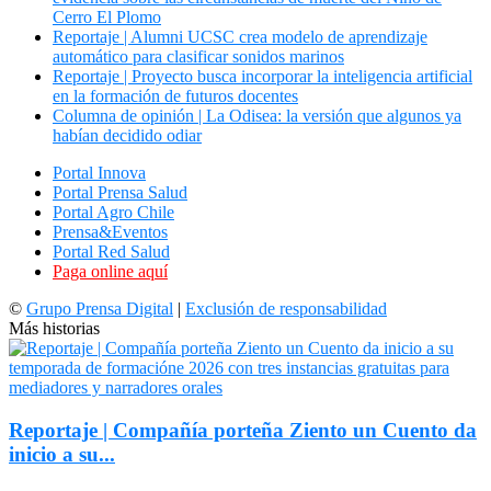
Cerro El Plomo
Reportaje | Alumni UCSC crea modelo de aprendizaje
automático para clasificar sonidos marinos
Reportaje | Proyecto busca incorporar la inteligencia artificial
en la formación de futuros docentes
Columna de opinión | La Odisea: la versión que algunos ya
habían decidido odiar
Portal Innova
Portal Prensa Salud
Portal Agro Chile
Prensa&Eventos
Portal Red Salud
Paga online aquí
©
Grupo Prensa Digital
|
Exclusión de responsabilidad
Más historias
Reportaje | Compañía porteña Ziento un Cuento da
inicio a su...