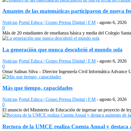
Amantes de las matemáticas participaron de nueva fe
Noticias
Portal Educa | Grupo Prensa Digital | F.M
-
agosto 6, 2026
0
Más de 20 estudiantes de enseñanza básica y media del Colegio Sant
La generación que nunca descubrió el mundo sola
Noticias
Portal Educa | Grupo Prensa Digital | F.M
-
agosto 6, 2026
0
Omar Salinas Silva – Director Ingeniería Civil Informática Advance UN
Más que tiempo, capacidades
Noticias
Portal Educa | Grupo Prensa Digital | F.M
-
agosto 6, 2026
0
El anuncio del Ministerio de Educación de ingresar un proyecto de le
Rectora de la UMCE realiza Cuenta Anual y destaca a