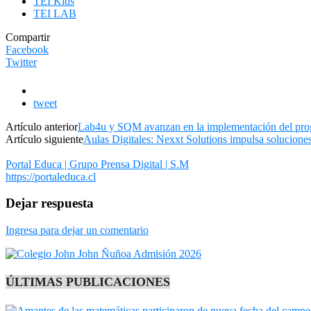
TEI Kids
TEI LAB
Compartir
Facebook
Twitter
tweet
Artículo anterior
Lab4u y SQM avanzan en la implementación del progr
Artículo siguiente
Aulas Digitales: Nexxt Solutions impulsa soluciones 
Portal Educa | Grupo Prensa Digital | S.M
https://portaleduca.cl
Dejar respuesta
Ingresa para dejar un comentario
ÚLTIMAS PUBLICACIONES