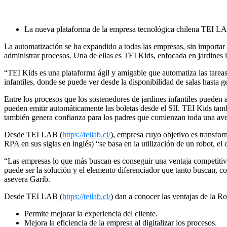
La nueva plataforma de la empresa tecnológica chilena TEI LAB 
La automatización se ha expandido a todas las empresas, sin importar 
administrar procesos. Una de ellas es TEI Kids, enfocada en jardines i
“TEI Kids es una plataforma ágil y amigable que automatiza las tarea
infantiles, donde se puede ver desde la disponibilidad de salas hasta
Entre los procesos que los sostenedores de jardines infantiles pueden 
pueden emitir automáticamente las boletas desde el SII. TEI Kids tambi
también genera confianza para los padres que comienzan toda una ave
Desde TEI LAB (
https://teilab.cl/
), empresa cuyo objetivo es transfor
RPA en sus siglas en inglés) “se basa en la utilización de un robot, el
“Las empresas lo que más buscan es conseguir una ventaja competitiva,
puede ser la solución y el elemento diferenciador que tanto buscan, con
asevera Garib.
Desde TEI LAB (
https://teilab.cl/
)
dan a conocer las ventajas de la Ro
Permite mejorar la experiencia del cliente.
Mejora la eficiencia de la empresa al digitalizar los procesos.