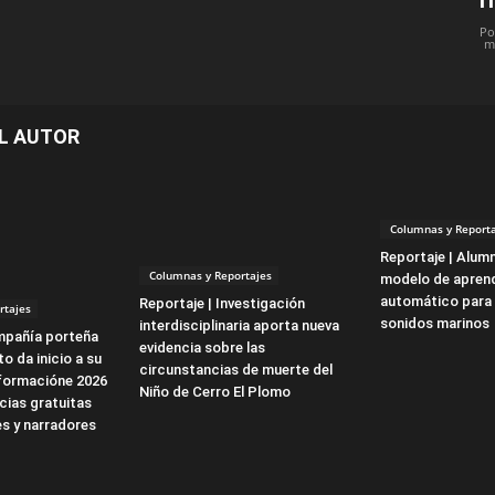
Po
m
L AUTOR
Columnas y Reporta
Reportaje | Alum
Columnas y Reportajes
modelo de aprend
automático para 
Reportaje | Investigación
rtajes
sonidos marinos
interdisciplinaria aporta nueva
mpañía porteña
evidencia sobre las
o da inicio a su
circunstancias de muerte del
formacióne 2026
Niño de Cerro El Plomo
cias gratuitas
s y narradores