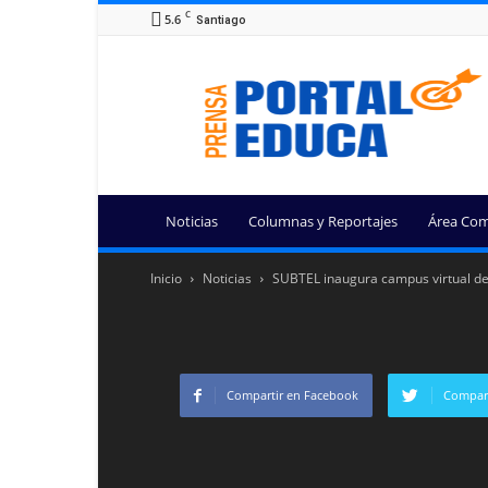
C
5.6
Santiago
Portal
Educa
Noticias
Columnas y Reportajes
Área Com
Inicio
Noticias
SUBTEL inaugura campus virtual de 
Compartir en Facebook
Compart