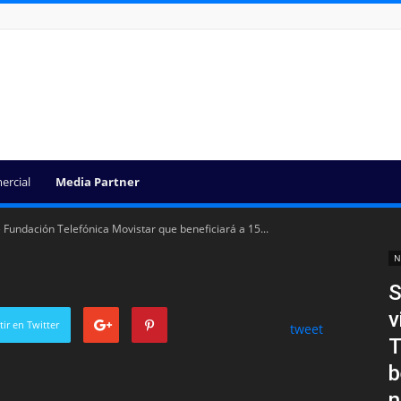
ercial
Media Partner
Fundación Telefónica Movistar que beneficiará a 15...
N
S
v
ir en Twitter
tweet
T
b
n