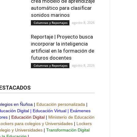
crea modelo de aprendizaje
automático para clasificar
sonidos marinos
agosto 8, 2026
Columnas y Reportajes
Reportaje | Proyecto busca
incorporar la inteligencia
artificial en la formación de
futuros docentes
agosto 8, 2026
Columnas y Reportajes
ESTACADOS
olegios en Ñuñoa
|
Educación personalizada
|
ucación Digital
|
Educación Virtual
|
Exámenes
bres
|
Educación Digital
|
Ministerio de Educación
Lockers para colegios y Universidades
|
Lockers
legio y Universidades
|
Transformación Digital
 la Educación
|