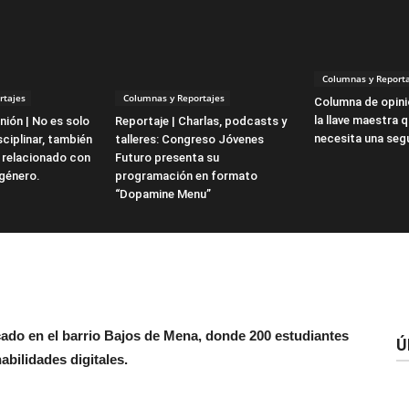
Columnas y Reporta
rtajes
Columnas y Reportajes
Columna de opini
la llave maestra 
ión | No es solo
Reportaje | Charlas, podcasts y
necesita una seg
ciplinar, también
talleres: Congreso Jóvenes
 relacionado con
Futuro presenta su
 género.
programación en formato
“Dopamine Menu”
icado en el barrio Bajos de Mena, donde 200 estudiantes
Ú
bilidades digitales.