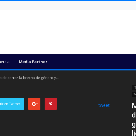
ercial
Media Partner
o de cerrar la brecha de género y...
T
S
ir en Twitter
M
tweet
d
g
l