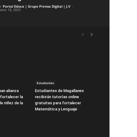
r
Portal Educa | Grupo Prensa Digital | J.V
-
arzo 18, 2025
Estudiantes
man alianza
Estudiantes de Magallanes
fortalecer la
recibirán tutorías online
de niñez de la
gratuitas para fortalecer
Matemática y Lenguaje