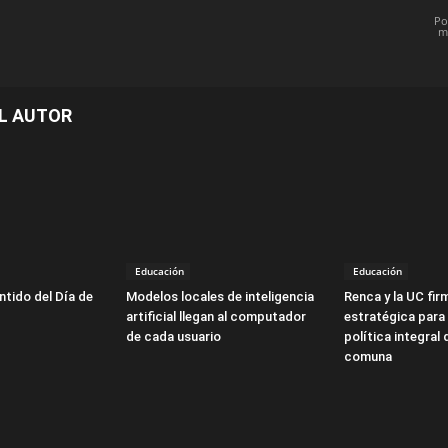
Po
m
L AUTOR
Educación
Educación
ntido del Día de
Modelos locales de inteligencia
Renca y la UC fir
artificial llegan al computador
estratégica para 
de cada usuario
política integral 
comuna