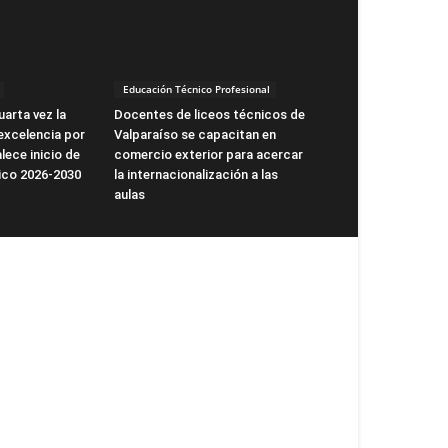
Educación Técnico Profesional
arta vez la
Docentes de liceos técnicos de
excelencia por
Valparaíso se capacitan en
lece inicio de
comercio exterior para acercar
ico 2026-2030
la internacionalización a las
aulas