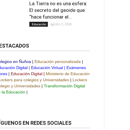
La Tierra no es una esfera:
El secreto del geoide que
“hace funcionar el...
agosto 5, 2026
Educación
ESTACADOS
olegios en Ñuñoa
|
Educación personalizada
|
ucación Digital
|
Educación Virtual
|
Exámenes
bres
|
Educación Digital
|
Ministerio de Educación
Lockers para colegios y Universidades
|
Lockers
legio y Universidades
|
Transformación Digital
 la Educación
|
ÍGUENOS EN REDES SOCIALES