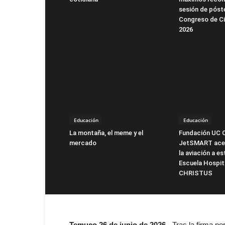
sesión de póst
Congreso de Ci
2026
Educación
Educación
La montaña, el meme y el
Fundación UC 
mercado
JetSMART acer
la aviación a es
Escuela Hospit
CHRISTUS
Temuco 26 de junio de 2026
.- Tras la firma p