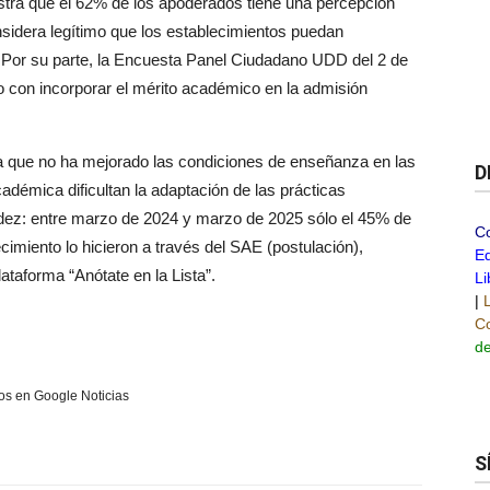
tra que el 62% de los apoderados tiene una percepción
sidera legítimo que los establecimientos puedan
. Por su parte, la Encuesta Panel Ciudadano UDD del 2 de
 con incorporar el mérito académico en la admisión
a que no ha mejorado las condiciones de enseñanza en las
D
cadémica dificultan la adaptación de las prácticas
dez: entre marzo de 2024 y marzo de 2025 sólo el 45% de
C
imiento lo hicieron a través del SAE (postulación),
Ed
lataforma “Anótate en la Lista”.
Li
|
Co
de
s en Google Noticias
S