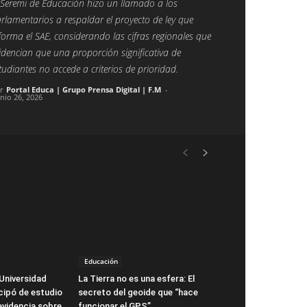
 Seremi de Educación hizo un llamado a los
rlamentarios a respaldar el proyecto de ley que
forma el SAE, considerando las cifras regionales que
idencian que una proporción significativa de
tudiantes no accede a criterios de prioridad.
r
Portal Educa | Grupo Prensa Digital | F.M
-
unio 26, 2026
Educación
Universidad
La Tierra no es una esfera: El
icipó de estudio
secreto del geoide que “hace
evidencia sobre
funcionar el GPS”