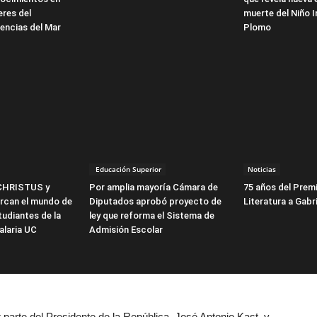
eres del
muerte del Niño I
encias del Mar
Plomo
Educación Superior
Noticias
CHRISTUS y
Por amplia mayoría Cámara de
75 años del Prem
can el mundo de
Diputados aprobó proyecto de
Literatura a Gabri
tudiantes de la
ley que reforma el Sistema de
alaria UC
Admisión Escolar
or parte del Presidente de la República, José Antonio Kast, y