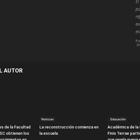
El
pa
re
ev
es
Po
j
L AUTOR
Noticias
Educación
s de la Facultad
La reconstrucción comienza en
Académica de la 
SC obtienen los
la escuela
Finis Terrae part
ocimientos en
que revela nueva 