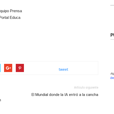
quipo Prensa
Portal Educa
P
tweet
Al
De
Artículo siguiente
El Mundial donde la IA entró a la cancha
n