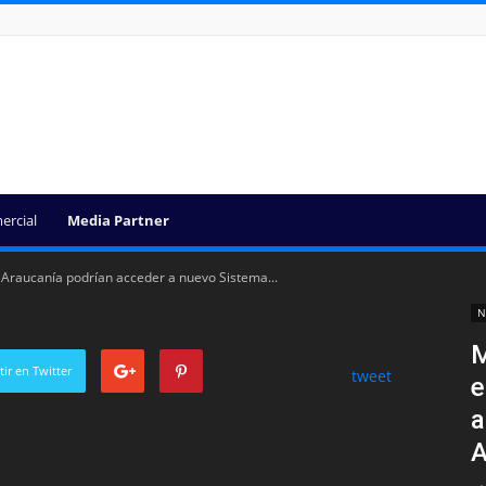
ercial
Media Partner
Araucanía podrían acceder a nuevo Sistema...
N
M
ir en Twitter
tweet
e
a
A