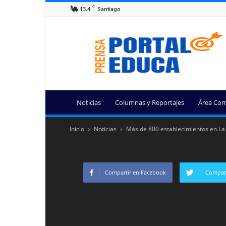
C
13.4
Santiago
Portal
Educa
Noticias
Columnas y Reportajes
Área Com
Inicio
Noticias
Más de 800 establecimientos en La 
Compartir en Facebook
Compart