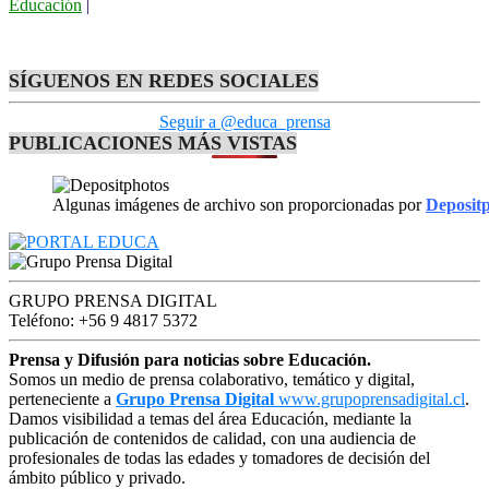
Educación
|
SÍGUENOS EN REDES SOCIALES
Seguir a @educa_prensa
PUBLICACIONES MÁS VISTAS
Algunas imágenes de archivo son proporcionadas por
Deposit
GRUPO PRENSA DIGITAL
Teléfono: +56 9 4817 5372
Prensa y Difusión para noticias sobre Educación.
Somos un medio de prensa colaborativo, temático y digital,
perteneciente a
Grupo Prensa Digital
www.grupoprensadigital.cl
.
Damos visibilidad a temas del área Educación, mediante la
publicación de contenidos de calidad, con una audiencia de
profesionales de todas las edades y tomadores de decisión del
ámbito público y privado.