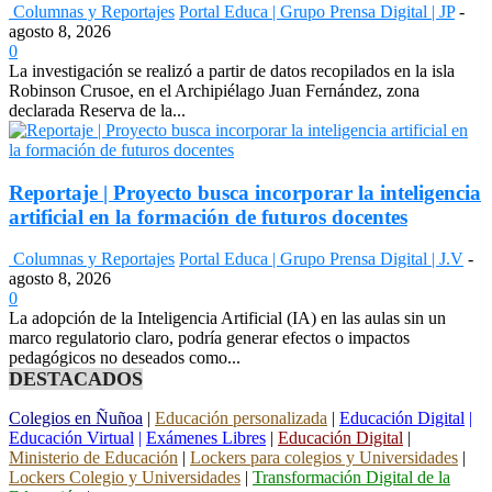
Columnas y Reportajes
Portal Educa | Grupo Prensa Digital | JP
-
agosto 8, 2026
0
La investigación se realizó a partir de datos recopilados en la isla
Robinson Crusoe, en el Archipiélago Juan Fernández, zona
declarada Reserva de la...
Reportaje | Proyecto busca incorporar la inteligencia
artificial en la formación de futuros docentes
Columnas y Reportajes
Portal Educa | Grupo Prensa Digital | J.V
-
agosto 8, 2026
0
La adopción de la Inteligencia Artificial (IA) en las aulas sin un
marco regulatorio claro, podría generar efectos o impactos
pedagógicos no deseados como...
DESTACADOS
Colegios en Ñuñoa
|
Educación personalizada
|
Educación Digital
|
Educación Virtual
|
Exámenes Libres
|
Educación Digital
|
Ministerio de Educación
|
Lockers para colegios y Universidades
|
Lockers Colegio y Universidades
|
Transformación Digital de la