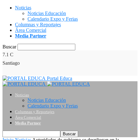
Noticias
Noticias Educación
Calendario Expo y Ferias
Columnas y Reportajes
Área Comercial
Media Partner
Buscar
7.1
C
Santiago
Portal Educa
Noticias
Noticias Educación
Calendario Expo y Ferias
Columnas y Reportajes
Área Comercial
Media Partner
Inicio
Noticias
Autoridades de gobierno se despliegan en la