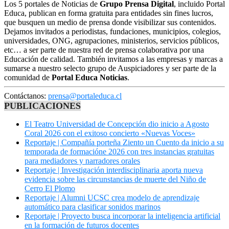
Los 5 portales de Noticias de
Grupo Prensa Digital
, incluido Portal
Educa, publican en forma gratuita para entidades sin fines lucros,
que busquen un medio de prensa donde visibilizar sus contenidos.
Dejamos invitados a periodistas, fundaciones, municipios, colegios,
universidades, ONG, agrupaciones, ministerios, servicios públicos,
etc… a ser parte de nuestra red de prensa colaborativa por una
Educación de calidad. También invitamos a las empresas y marcas a
sumarse a nuestro selecto grupo de Auspiciadores y ser parte de la
comunidad de
Portal Educa Noticias
.
Contáctanos:
prensa@portaleduca.cl
PUBLICACIONES
El Teatro Universidad de Concepción dio inicio a Agosto
Coral 2026 con el exitoso concierto «Nuevas Voces»
Reportaje | Compañía porteña Ziento un Cuento da inicio a su
temporada de formacióne 2026 con tres instancias gratuitas
para mediadores y narradores orales
Reportaje | Investigación interdisciplinaria aporta nueva
evidencia sobre las circunstancias de muerte del Niño de
Cerro El Plomo
Reportaje | Alumni UCSC crea modelo de aprendizaje
automático para clasificar sonidos marinos
Reportaje | Proyecto busca incorporar la inteligencia artificial
en la formación de futuros docentes