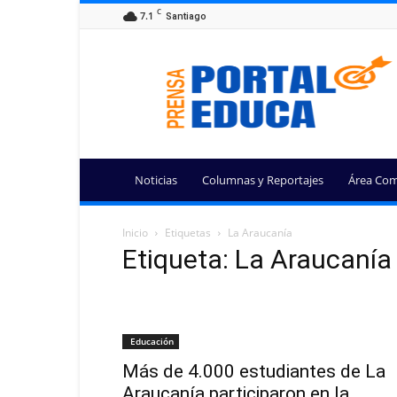
C
7.1
Santiago
Portal
Educa
Noticias
Columnas y Reportajes
Área Com
Inicio
Etiquetas
La Araucanía
Etiqueta: La Araucanía
Educación
Más de 4.000 estudiantes de La
Araucanía participaron en la