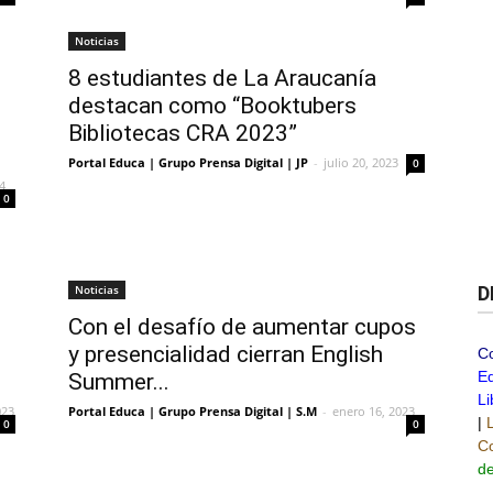
Noticias
8 estudiantes de La Araucanía
destacan como “Booktubers
Bibliotecas CRA 2023”
Portal Educa | Grupo Prensa Digital | JP
-
julio 20, 2023
0
4
0
Noticias
D
Con el desafío de aumentar cupos
y presencialidad cierran English
C
Ed
Summer...
Li
023
Portal Educa | Grupo Prensa Digital | S.M
-
enero 16, 2023
|
0
0
Co
de