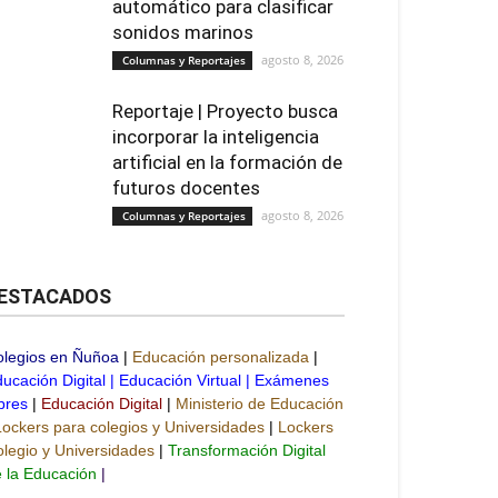
automático para clasificar
sonidos marinos
agosto 8, 2026
Columnas y Reportajes
Reportaje | Proyecto busca
incorporar la inteligencia
artificial en la formación de
futuros docentes
agosto 8, 2026
Columnas y Reportajes
ESTACADOS
olegios en Ñuñoa
|
Educación personalizada
|
ucación Digital
|
Educación Virtual
|
Exámenes
bres
|
Educación Digital
|
Ministerio de Educación
Lockers para colegios y Universidades
|
Lockers
legio y Universidades
|
Transformación Digital
 la Educación
|