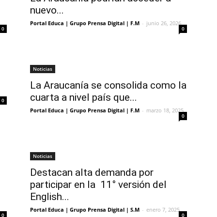
nuevo...
Portal Educa | Grupo Prensa Digital | F.M
-
junio 26, 2026
0
0
Noticias
La Araucanía se consolida como la
cuarta a nivel país que...
0
Portal Educa | Grupo Prensa Digital | F.M
-
marzo 18, 2025
0
Noticias
Destacan alta demanda por
participar en la 11° versión del
English...
Portal Educa | Grupo Prensa Digital | S.M
-
enero 7, 2025
0
0