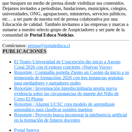
que busquen un medio de prensa donde visibilizar sus contenidos.
Dejamos invitados a periodistas, fundaciones, municipios, colegios,
universidades, ONG, agrupaciones, ministerios, servicios públicos,
etc… a ser parte de nuestra red de prensa colaborativa por una
Educación de calidad. También invitamos a las empresas y marcas a
sumarse a nuestro selecto grupo de Auspiciadores y ser parte de la
comunidad de
Portal Educa Noticias
.
Contáctanos:
prensa@portaleduca.cl
PUBLICACIONES
El Teatro Universidad de Concepción dio inicio a Agosto
Coral 2026 con el exitoso concierto «Nuevas Voces»
Reportaje | Compañía porteña Ziento un Cuento da inicio a su
temporada de formacióne 2026 con tres instancias gratuitas
para mediadores y narradores orales
Reportaje | Investigación interdisciplinaria aporta nueva
evidencia sobre las circunstancias de muerte del Niño de
Cerro El Plomo
Reportaje | Alumni UCSC crea modelo de aprendizaje
automático para clasificar sonidos marinos
Reportaje | Proyecto busca incorporar la inteligencia artificial
en la formación de futuros docentes
Portal Innova