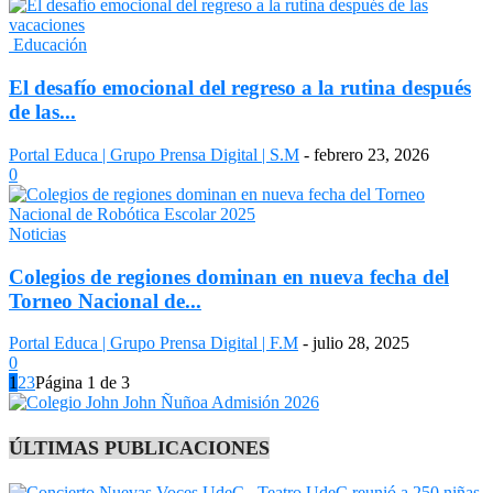
Educación
El desafío emocional del regreso a la rutina después
de las...
Portal Educa | Grupo Prensa Digital | S.M
-
febrero 23, 2026
0
Noticias
Colegios de regiones dominan en nueva fecha del
Torneo Nacional de...
Portal Educa | Grupo Prensa Digital | F.M
-
julio 28, 2025
0
1
2
3
Página 1 de 3
ÚLTIMAS PUBLICACIONES