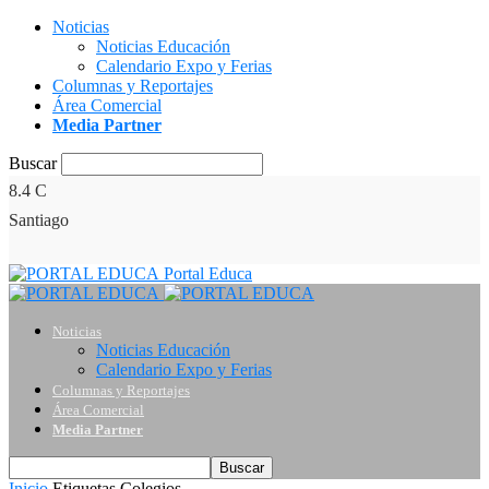
Noticias
Noticias Educación
Calendario Expo y Ferias
Columnas y Reportajes
Área Comercial
Media Partner
Buscar
8.4
C
Santiago
Portal Educa
Noticias
Noticias Educación
Calendario Expo y Ferias
Columnas y Reportajes
Área Comercial
Media Partner
Inicio
Etiquetas
Colegios