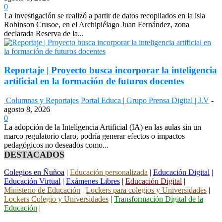
0
La investigación se realizó a partir de datos recopilados en la isla
Robinson Crusoe, en el Archipiélago Juan Fernández, zona
declarada Reserva de la...
Reportaje | Proyecto busca incorporar la inteligencia
artificial en la formación de futuros docentes
Columnas y Reportajes
Portal Educa | Grupo Prensa Digital | J.V
-
agosto 8, 2026
0
La adopción de la Inteligencia Artificial (IA) en las aulas sin un
marco regulatorio claro, podría generar efectos o impactos
pedagógicos no deseados como...
DESTACADOS
Colegios en Ñuñoa
|
Educación personalizada
|
Educación Digital
|
Educación Virtual
|
Exámenes Libres
|
Educación Digital
|
Ministerio de Educación
|
Lockers para colegios y Universidades
|
Lockers Colegio y Universidades
|
Transformación Digital de la
Educación
|