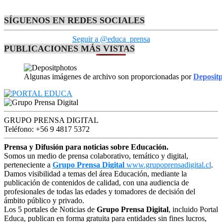
SÍGUENOS EN REDES SOCIALES
Seguir a @educa_prensa
PUBLICACIONES MÁS VISTAS
Algunas imágenes de archivo son proporcionadas por
Deposit
GRUPO PRENSA DIGITAL
Teléfono: +56 9 4817 5372
Prensa y Difusión para noticias sobre Educación.
Somos un medio de prensa colaborativo, temático y digital,
perteneciente a
Grupo Prensa Digital
www.grupoprensadigital.cl
.
Damos visibilidad a temas del área Educación, mediante la
publicación de contenidos de calidad, con una audiencia de
profesionales de todas las edades y tomadores de decisión del
ámbito público y privado.
Los 5 portales de Noticias de
Grupo Prensa Digital
, incluido Portal
Educa, publican en forma gratuita para entidades sin fines lucros,