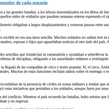
omputador de cada usuario
a las grandes batallas, a los héroes inmortalizados en los libros de his
aquellos miles de soldados que pasaban semanas enteras esperando el 
esierto obligaban a largos desplazamientos y extensas pausas entre una
.
o escribir no era una tarea sencilla. Muchos soldados no sabían leer ni
madres, esposas o hijos que aguardaban noticias al otro lado del país. 
des sencillas que fortalecían la camaradería y ayudaban a sobrellevar 
ma de disciplina, obligando a las autoridades militares a restringirlo p
 llegada de las compañías de circo y teatro popular. Sí, el circo. Arti
rales. Muchas de estas funciones incluían sátiras sobre el enemigo o r
sconfiaban de la presencia de civiles en zonas militares y temían que a
ó estas iniciativas que permitían a los soldados, aunque fuera por unas 
 del conflicto. Mientras el país recuerda las batallas, hubo artistas qu
mbate y no regresar.