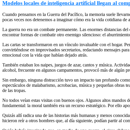
Modelos locales de inteligencia artificial llegan al c
Cuando pensamos en la Guerra del Pacífico, la memoria suele llevarnos 
pocas veces nos detenemos a imaginar cómo era la vida cotidiana de 
La guerra no era un combate permanente. Las enormes distancias del d
encontrar formas de combatir otro enemigo silencioso: el aburrimiento
Las cartas se transformaron en un vínculo invaluable con el hogar. Per
convirtiéndose en improvisados secretarios, redactando mensajes para 
emocional con la vida que habían dejado atrás.
También estaban los naipes, juegos de azar, cantos y música. Activida
alcohol, frecuente en algunos campamentos, provocó más de algún proble
Sin embargo, ninguna distracción tuvo un impacto tan profundo como la
espectáculos de malabarismo, acrobacias, música y pequeñas obras teat
de las tropas.
No todos veían estas visitas con buenos ojos. Algunos altos mandos de
fundamental: la moral también era un recurso estratégico. Por ello apoy
Quizás allí radica una de las historias más humanas y menos conocidas
hicieron reír a otros hombres que, al día siguiente, podían partir al co