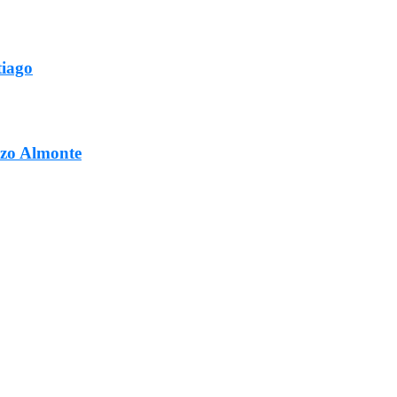
tiago
ozo Almonte