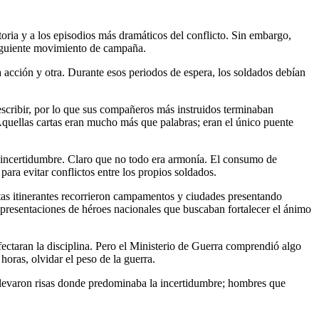
toria y a los episodios más dramáticos del conflicto. Sin embargo,
siguiente movimiento de campaña.
 acción y otra. Durante esos periodos de espera, los soldados debían
 escribir, por lo que sus compañeros más instruidos terminaban
Aquellas cartas eran mucho más que palabras; eran el único puente
la incertidumbre. Claro que no todo era armonía. El consumo de
ara evitar conflictos entre los propios soldados.
stas itinerantes recorrieron campamentos y ciudades presentando
epresentaciones de héroes nacionales que buscaban fortalecer el ánimo
fectaran la disciplina. Pero el Ministerio de Guerra comprendió algo
horas, olvidar el peso de la guerra.
e llevaron risas donde predominaba la incertidumbre; hombres que