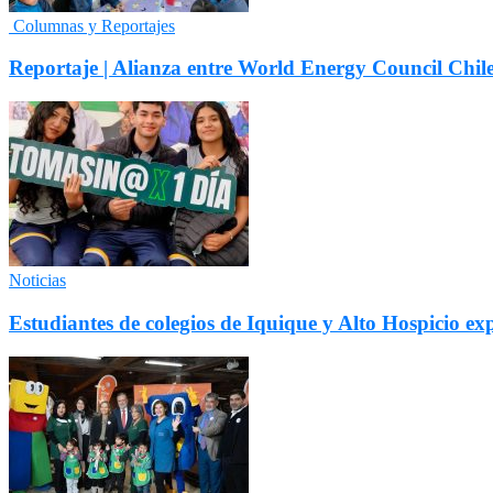
Columnas y Reportajes
Reportaje | Alianza entre World Energy Council Chile
Noticias
Estudiantes de colegios de Iquique y Alto Hospicio e