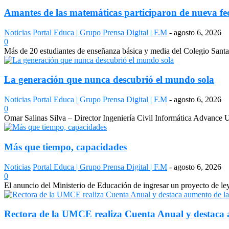
Amantes de las matemáticas participaron de nueva fe
Noticias
Portal Educa | Grupo Prensa Digital | F.M
-
agosto 6, 2026
0
Más de 20 estudiantes de enseñanza básica y media del Colegio Sant
La generación que nunca descubrió el mundo sola
Noticias
Portal Educa | Grupo Prensa Digital | F.M
-
agosto 6, 2026
0
Omar Salinas Silva – Director Ingeniería Civil Informática Advance UN
Más que tiempo, capacidades
Noticias
Portal Educa | Grupo Prensa Digital | F.M
-
agosto 6, 2026
0
El anuncio del Ministerio de Educación de ingresar un proyecto de le
Rectora de la UMCE realiza Cuenta Anual y destaca a