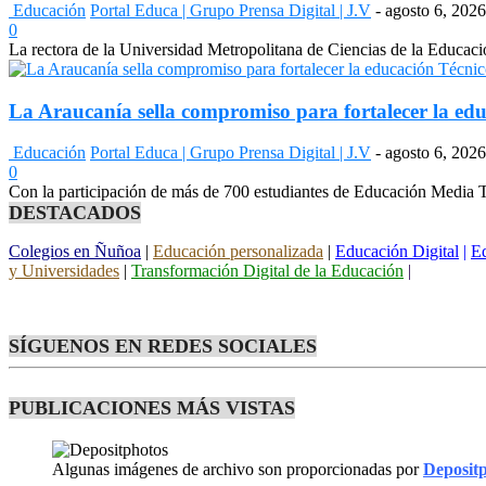
Educación
Portal Educa | Grupo Prensa Digital | J.V
-
agosto 6, 2026
0
La rectora de la Universidad Metropolitana de Ciencias de la Educac
La Araucanía sella compromiso para fortalecer la edu
Educación
Portal Educa | Grupo Prensa Digital | J.V
-
agosto 6, 2026
0
Con la participación de más de 700 estudiantes de Educación Media Té
DESTACADOS
Colegios en Ñuñoa
|
Educación personalizada
|
Educación Digital
|
Ed
y Universidades
|
Transformación Digital de la Educación
|
SÍGUENOS EN REDES SOCIALES
PUBLICACIONES MÁS VISTAS
Algunas imágenes de archivo son proporcionadas por
Deposit