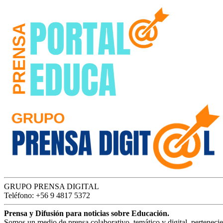
GRUPO PRENSA DIGITAL
Teléfono: +56 9 4817 5372
Prensa y Difusión para noticias sobre Educación.
Somos un medio de prensa colaborativo, temático y digital, perteneci