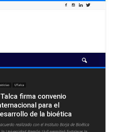
oticias
UTalca
Talca firma convenio
nternacional para el
esarrollo de la bioética
 acuerdo realizado con el Instituto Borja de Bioética
 la Universidad Ramón Llull permitirá fortalecer la