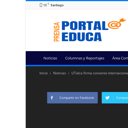
C
13
Santiago
Portal
Educa
Noticias
Columnas y Reportajes
Área Com
Inicio
Noticias
UTalca firma convenio internacional
Compartir en Facebook
Compart