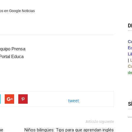
s en Google Noticias
D
C
Ed
quipo Prensa
Li
Portal Educa
|
Co
de
tweet
S
Artículo siguiente
ue
Niños bilingües: Tips para que aprendan inglés