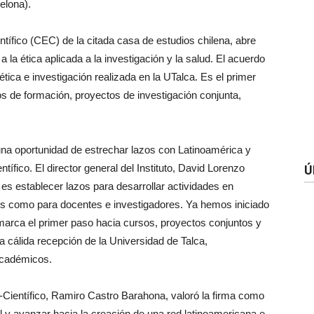
elona).
tífico (CEC) de la citada casa de estudios chilena, abre
la ética aplicada a la investigación y la salud.
El
acuerdo
tica e investigación realizada en la
UTalca
. Es
el
primer
s de formación, proyectos de investigación conjunta,
 una oportunidad de estrechar lazos con Latinoamérica y
ntífico.
El
director general del Instituto, David Lorenzo
Ú
es establecer lazos
para
desarrollar actividades en
es como
para
docentes e investigadores. Ya hemos iniciado
e marca
el
primer paso hacia cursos, proyectos conjuntos y
a cálida recepción de la Universidad de Talca,
académicos.
-Científico, Ramiro Castro Barahona, valoró la
firma
como
l
y avanzar hacia la creación de una red latinoamericana e