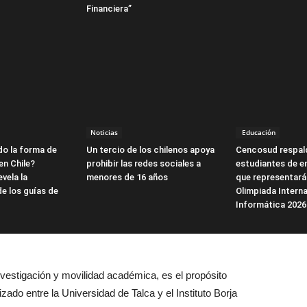
Financiera”
Noticias
Educación
o la forma de
Un tercio de los chilenos apoya
Cencosud respal
en Chile?
prohibir las redes sociales a
estudiantes de e
vela la
menores de 16 años
que representarán
e los guías de
Olimpiada Interna
Informática 2026
nvestigación y movilidad académica, es
el
propósito
izado entre la Universidad de Talca y
el
Instituto Borja