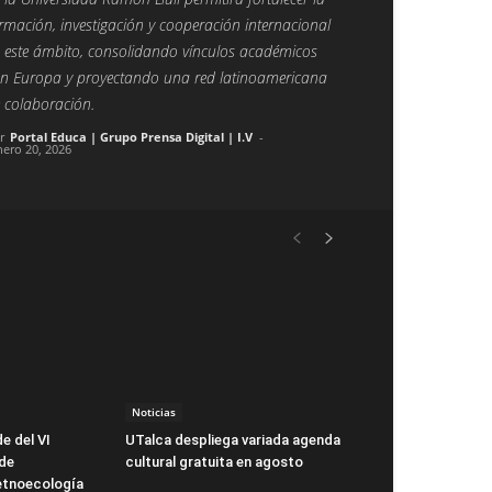
rmación, investigación y cooperación internacional
 este ámbito, consolidando vínculos académicos
n Europa y proyectando una red latinoamericana
 colaboración.
r
Portal Educa | Grupo Prensa Digital | I.V
-
nero 20, 2026
Noticias
e del VI
UTalca despliega variada agenda
 de
cultural gratuita en agosto
etnoecología