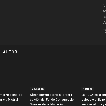
fo
en
co
de
Po
e
L AUTOR
Educación
Noticias
emio Nacional de
Abren convocatoria a tercera
La PUCV es la sed
briela Mistral
edición del Fondo Concursable
coloquio chileno
“Héroes de la Educación
socioecología y 