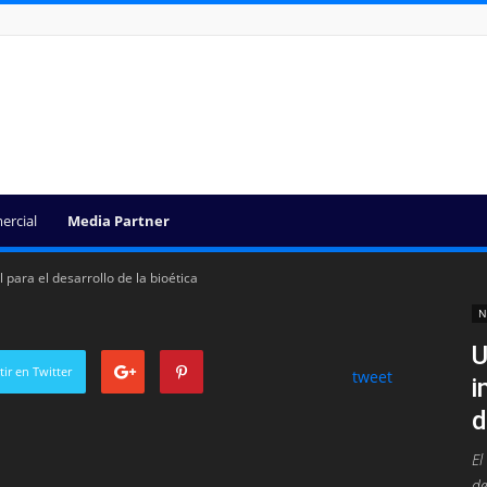
ercial
Media Partner
 para el desarrollo de la bioética
N
U
ir en Twitter
tweet
i
d
El
de