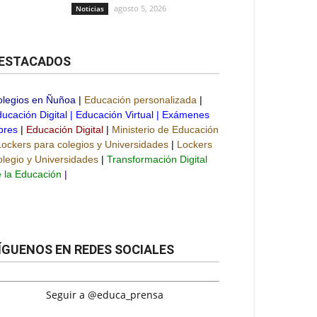
agosto 5, 2026
Noticias
ESTACADOS
olegios en Ñuñoa
|
Educación personalizada
|
ucación Digital
|
Educación Virtual
|
Exámenes
bres
|
Educación Digital
|
Ministerio de Educación
Lockers para colegios y Universidades
|
Lockers
legio y Universidades
|
Transformación Digital
 la Educación
|
ÍGUENOS EN REDES SOCIALES
Seguir a @educa_prensa