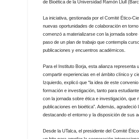
de
Bioética
de la Universidad Ramón Llull (Barc
La iniciativa, gestionada por
el
Comité Ético-Cien
nuevas oportunidades de colaboración en torno a 
comenzó a materializarse con la jornada sobre é
paso de un plan de trabajo que contempla curso
publicaciones y encuentros académicos.
Para
el
Instituto Borja, esta alianza representa
compartir experiencias en
el
ámbito clínico y cie
Izquierdo, explicó que “la idea de este
convenio
formación e investigación, tanto
para
estudiant
con la jornada sobre ética e investigación, qu
publicaciones en
bioética
”. Además, agradeció l
destacando
el
entorno y la disposición de sus 
Desde la
UTalca
,
el
presidente del Comité Ético
un hito
para
ampliar la cooperación
internaciona