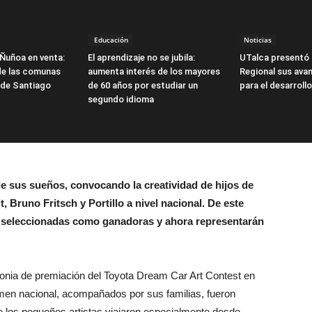
Educación
Noticias
Ñuñoa en venta:
El aprendizaje no se jubila:
UTalca presentó 
 de las comunas
aumenta interés de los mayores
Regional sus ava
 de Santiago
de 60 años por estudiar un
para el desarroll
segundo idioma
 de sus sueños, convocando la creatividad de hijos de
Bruno Fritsch y Portillo a nivel nacional. De este
n seleccionadas como ganadoras y ahora representarán
onia de premiación del Toyota Dream Car Art Contest en
men nacional, acompañados por sus familias, fueron
de los pequeños artistas viajaron especialmente desde