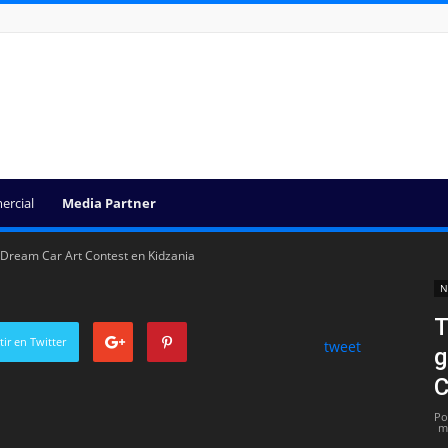
ercial
Media Partner
 Dream Car Art Contest en Kidzania
N
T
ir en Twitter
tweet
g
C
Po
m