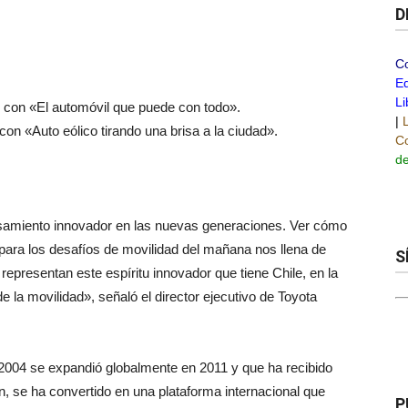
D
C
Ed
Li
 con «El automóvil que puede con todo».
|
on «Auto eólico tirando una brisa a la ciudad».
Co
de
nsamiento innovador en las nuevas generaciones. Ver cómo
para los desafíos de movilidad del mañana nos llena de
S
representan este espíritu innovador que tiene Chile, en la
 la movilidad», señaló el director ejecutivo de Toyota
 2004 se expandió globalmente en 2011 y que ha recibido
, se ha convertido en una plataforma internacional que
P