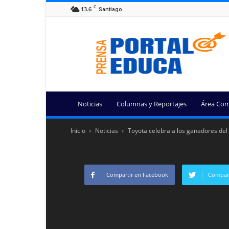
C
13.6
Santiago
Portal
Educa
Noticias
Columnas y Reportajes
Área Com
Inicio
Noticias
Toyota celebra a los ganadores del
Compartir en Facebook
Compart