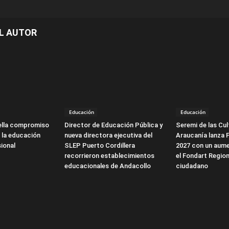
L AUTOR
Educación
Educación
ella compromiso
Director de Educación Pública y
Seremi de las Cul
 la educación
nueva directora ejecutiva del
Araucanía lanza 
ional
SLEP Puerto Cordillera
2027 con un aume
recorrieron establecimientos
el Fondart Region
educacionales de Andacollo
ciudadano