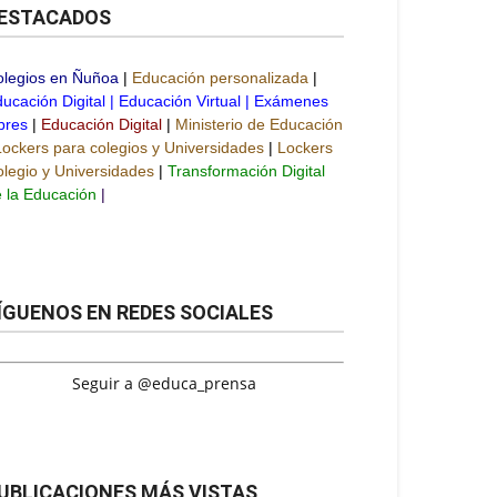
ESTACADOS
olegios en Ñuñoa
|
Educación personalizada
|
ucación Digital
|
Educación Virtual
|
Exámenes
bres
|
Educación Digital
|
Ministerio de Educación
Lockers para colegios y Universidades
|
Lockers
legio y Universidades
|
Transformación Digital
 la Educación
|
ÍGUENOS EN REDES SOCIALES
Seguir a @educa_prensa
UBLICACIONES MÁS VISTAS