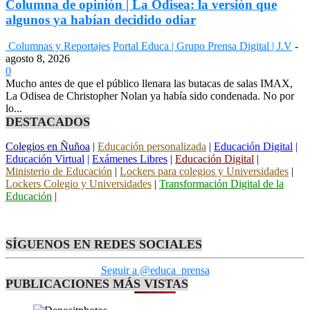
Columna de opinión | La Odisea: la versión que
algunos ya habían decidido odiar
Columnas y Reportajes
Portal Educa | Grupo Prensa Digital | J.V
-
agosto 8, 2026
0
Mucho antes de que el público llenara las butacas de salas IMAX,
La Odisea de Christopher Nolan ya había sido condenada. No por
lo...
DESTACADOS
Colegios en Ñuñoa
|
Educación personalizada
|
Educación Digital
|
Educación Virtual
|
Exámenes Libres
|
Educación Digital
|
Ministerio de Educación
|
Lockers para colegios y Universidades
|
Lockers Colegio y Universidades
|
Transformación Digital de la
Educación
|
SÍGUENOS EN REDES SOCIALES
Seguir a @educa_prensa
PUBLICACIONES MÁS VISTAS