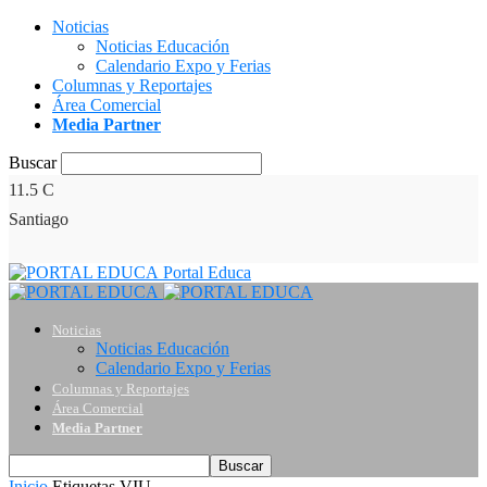
Noticias
Noticias Educación
Calendario Expo y Ferias
Columnas y Reportajes
Área Comercial
Media Partner
Buscar
11.5
C
Santiago
Portal Educa
Noticias
Noticias Educación
Calendario Expo y Ferias
Columnas y Reportajes
Área Comercial
Media Partner
Inicio
Etiquetas
VIU