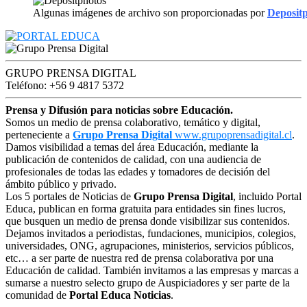
Algunas imágenes de archivo son proporcionadas por
Deposit
GRUPO PRENSA DIGITAL
Teléfono: +56 9 4817 5372
Prensa y Difusión para noticias sobre Educación.
Somos un medio de prensa colaborativo, temático y digital,
perteneciente a
Grupo Prensa Digital
www.grupoprensadigital.cl
.
Damos visibilidad a temas del área Educación, mediante la
publicación de contenidos de calidad, con una audiencia de
profesionales de todas las edades y tomadores de decisión del
ámbito público y privado.
Los 5 portales de Noticias de
Grupo Prensa Digital
, incluido Portal
Educa, publican en forma gratuita para entidades sin fines lucros,
que busquen un medio de prensa donde visibilizar sus contenidos.
Dejamos invitados a periodistas, fundaciones, municipios, colegios,
universidades, ONG, agrupaciones, ministerios, servicios públicos,
etc… a ser parte de nuestra red de prensa colaborativa por una
Educación de calidad. También invitamos a las empresas y marcas a
sumarse a nuestro selecto grupo de Auspiciadores y ser parte de la
comunidad de
Portal Educa Noticias
.