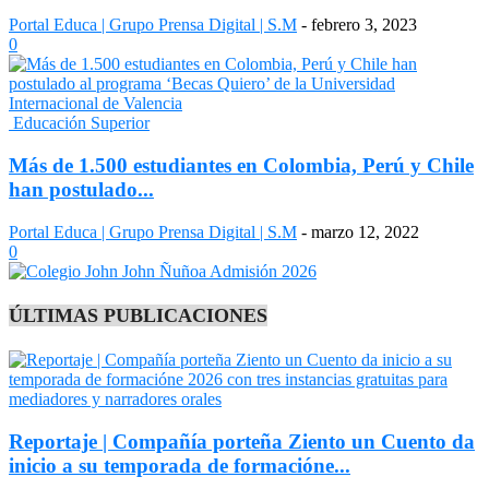
Portal Educa | Grupo Prensa Digital | S.M
-
febrero 3, 2023
0
Educación Superior
Más de 1.500 estudiantes en Colombia, Perú y Chile
han postulado...
Portal Educa | Grupo Prensa Digital | S.M
-
marzo 12, 2022
0
ÚLTIMAS PUBLICACIONES
Reportaje | Compañía porteña Ziento un Cuento da
inicio a su temporada de formacióne...