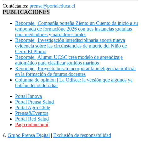
Contáctanos:
prensa@portaleduca.cl
PUBLICACIONES
Reportaje | Compañía porteña Ziento un Cuento da inicio a su
temporada de formacióne 2026 con tres instancias gratuitas
para mediadores y narradores orales
Reportaje | Investigación interdisciplinaria aporta nueva
evidencia sobre las circunstancias de muerte del Niño de
Cerro El Plomo
Reportaje | Alumni UCSC crea modelo de aprendizaje
automático para clasificar sonidos marinos
Reportaje | Proyecto busca incorporar la inteligencia artificial
en la formación de futuros docentes
Columna de opinión | La Odisea: la versión que algunos ya
habían decidido odiar
Portal Innova
Portal Prensa Salud
Portal Agro Chile
Prensa&Eventos
Portal Red Salud
Paga online aquí
©
Grupo Prensa Digital
|
Exclusión de responsabilidad