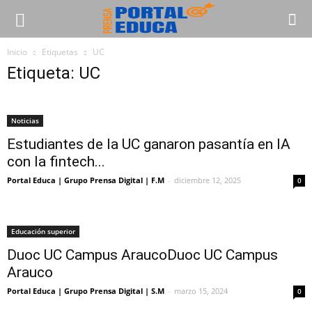
Inicio
Etiquetas
UC
Etiqueta: UC
Noticias
Estudiantes de la UC ganaron pasantía en IA
con la fintech...
Portal Educa | Grupo Prensa Digital | F.M
-
diciembre 12, 2025
0
Educación superior
Duoc UC Campus AraucoDuoc UC Campus
Arauco
Portal Educa | Grupo Prensa Digital | S.M
-
marzo 15, 2024
0