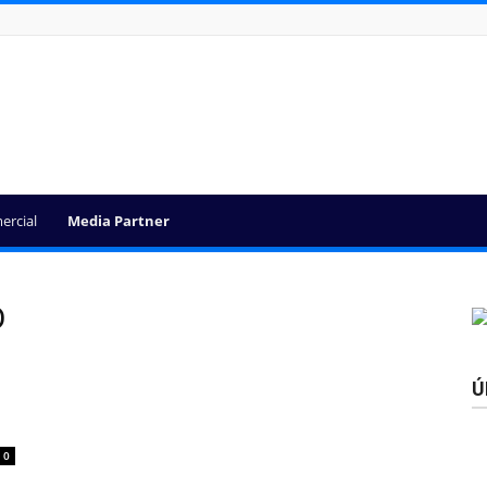
ercial
Media Partner
D
Ú
0