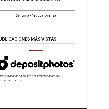
Seguir a @educa_prensa
UBLICACIONES MÁS VISTAS
gunas imágenes de archivo son proporcionadas por
positphotos.com