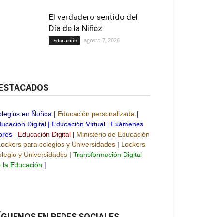
El verdadero sentido del
Día de la Niñez
agosto 7, 2026
Educación
ESTACADOS
olegios en Ñuñoa
|
Educación personalizada
|
ucación Digital
|
Educación Virtual
|
Exámenes
bres
|
Educación Digital
|
Ministerio de Educación
Lockers para colegios y Universidades
|
Lockers
legio y Universidades
|
Transformación Digital
 la Educación
|
ÍGUENOS EN REDES SOCIALES