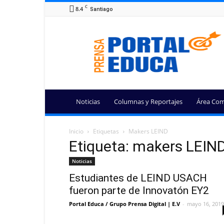
C
8.4
Santiago
Portal
Educa
Noticias
Columnas y Reportajes
Área Com
Inicio
Etiquetas
Makers LEIND
Etiqueta: makers LEIN
Noticias
Estudiantes de LEIND USACH
fueron parte de Innovatón EY2
Portal Educa / Grupo Prensa Digital | E.V
-
mayo 16, 2019