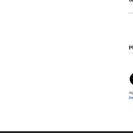
P
Al
De