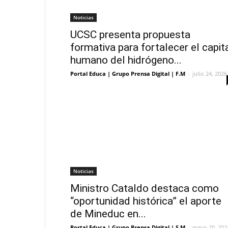
Noticias
UCSC presenta propuesta
formativa para fortalecer el capit
humano del hidrógeno...
Portal Educa | Grupo Prensa Digital | F.M
-
julio 24, 2026
Noticias
Ministro Cataldo destaca como
“oportunidad histórica” el aporte
de Mineduc en...
Portal Educa | Grupo Prensa Digital | S.M
-
mayo 20, 202