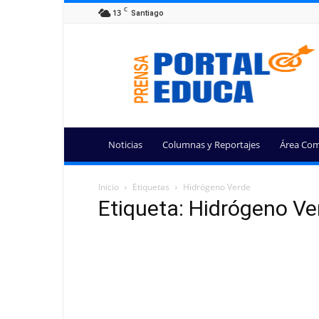
C
13
Santiago
Portal
Educa
Noticias
Columnas y Reportajes
Área Com
Inicio
Etiquetas
Hidrógeno Verde
Etiqueta: Hidrógeno Ve