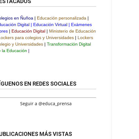
ESTACADOS
olegios en Ñuñoa
|
Educación personalizada
|
ucación Digital
|
Educación Virtual
|
Exámenes
bres
|
Educación Digital
|
Ministerio de Educación
Lockers para colegios y Universidades
|
Lockers
legio y Universidades
|
Transformación Digital
 la Educación
|
ÍGUENOS EN REDES SOCIALES
Seguir a @educa_prensa
UBLICACIONES MÁS VISTAS