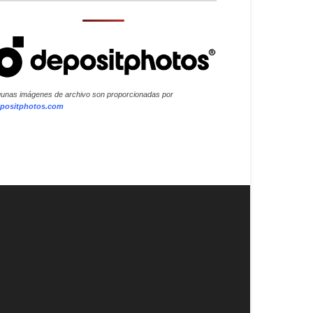
gunas imágenes de archivo son proporcionadas por
positphotos.com