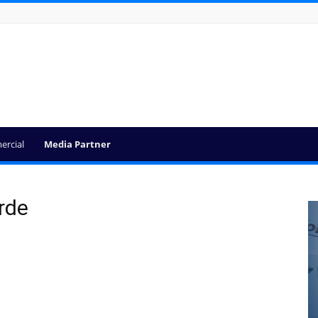
ercial
Media Partner
rde