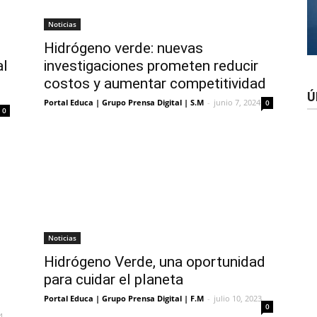
Noticias
Hidrógeno verde: nuevas
al
investigaciones prometen reducir
costos y aumentar competitividad
Ú
Portal Educa | Grupo Prensa Digital | S.M
-
junio 7, 2024
0
0
Noticias
Hidrógeno Verde, una oportunidad
para cuidar el planeta
Portal Educa | Grupo Prensa Digital | F.M
-
julio 10, 2023
0
4