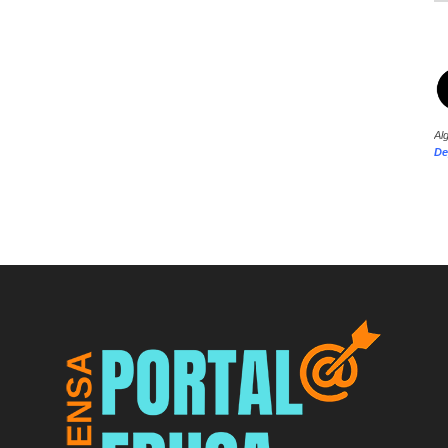
Al
De