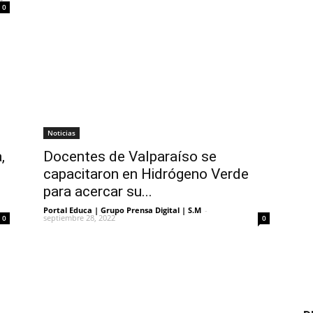
0
Noticias
,
Docentes de Valparaíso se
capacitaron en Hidrógeno Verde
para acercar su...
Portal Educa | Grupo Prensa Digital | S.M
-
septiembre 28, 2022
0
0