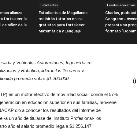
Estudiantes
Eventos educativos
irman alianza
Estudiantes de Magallanes
Charlas, podcasts
a fortalecer la
recibirán tutorías online
Congreso Jóvene
l de niñez de la
gratuitas para fortalecer
presenta su pro
Matemática y Lenguaje
formato “Dopami
Pesada y Vehículos Automotrices, Ingeniería en
tización y Robótica, lideran las 15 carreras
líquida promedio sobre $1.200.000.
Ú
TP) es un motor efectivo de movilidad social, donde el 57%
eneración en educación superior en sus familias, proviene
NACAP dio a conocer los resultados del Informe de
-a un año de titularse del Instituto Profesional- los
to año el salario promedio llega a $1.256.147.