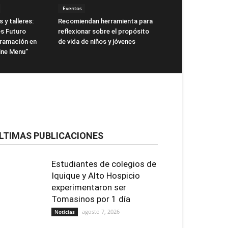
Eventos
 y talleres:
Recomiendan herramienta para
s Futuro
reflexionar sobre el propósito
gramación en
de vida de niños y jóvenes
ne Menu”
LTIMAS PUBLICACIONES
Estudiantes de colegios de
Iquique y Alto Hospicio
experimentaron ser
Tomasinos por 1 día
agosto 7, 2026
Noticias