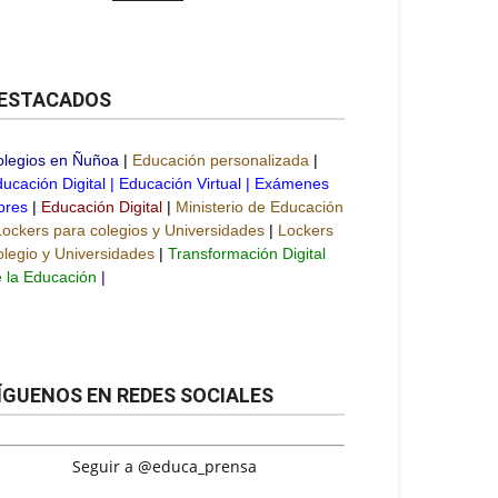
ESTACADOS
olegios en Ñuñoa
|
Educación personalizada
|
ucación Digital
|
Educación Virtual
|
Exámenes
bres
|
Educación Digital
|
Ministerio de Educación
Lockers para colegios y Universidades
|
Lockers
legio y Universidades
|
Transformación Digital
 la Educación
|
ÍGUENOS EN REDES SOCIALES
Seguir a @educa_prensa