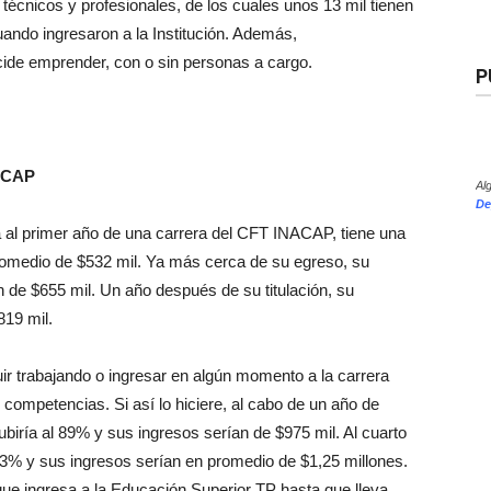
técnicos y profesionales, de los cuales unos 13 mil tienen
ando ingresaron a la Institución. Además,
ide emprender, con o sin personas a cargo.
P
NACAP
Al
De
al primer año de una carrera del CFT INACAP, tiene una
omedio de $532 mil. Ya más cerca de su egreso, su
 de $655 mil. Un año después de su titulación, su
819 mil.
uir trabajando o ingresar en algún momento a la carrera
competencias. Si así lo hiciere, al cabo de un año de
subiría al 89% y sus ingresos serían de $975 mil. Al cuarto
n 93% y sus ingresos serían en promedio de $1,25 millones.
e ingresa a la Educación Superior TP hasta que lleva