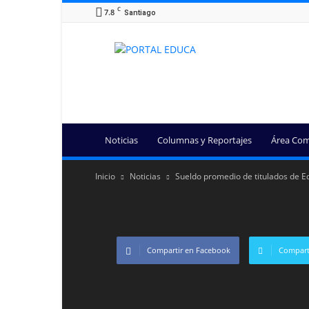
C
7.8
Santiago
Portal
Educa
Noticias
Columnas y Reportajes
Área Com
Inicio
Noticias
Sueldo promedio de titulados de Ed
Compartir en Facebook
Comparti