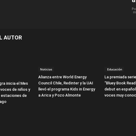
Po
m
L AUTOR
Noticias
Educación
Alianza entre World Energy
La premiada serie
Council Chile, Redinter y la UAI
“Bluey Book Read
ra inicia el Mes
llevó el programa Kids in Energy
debut en español
 voces de niños y
a Arica y Pozo Almonte
voces muy conoc
3 estaciones de
iago