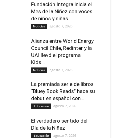
Fundación Integra inicia el
Mes de la Niñez con voces
de niños y niñas...
agosto 7, 2026
Noticias
Alianza entre World Energy
Council Chile, Redinter y la
UAI llevó el programa
Kids...
agosto 7, 2026
Noticias
La premiada serie de libros
“Bluey Book Reads” hace su
debut en español con...
agosto 7, 2026
Educación
El verdadero sentido del
Día de la Niñez
agosto 7, 2026
Educación