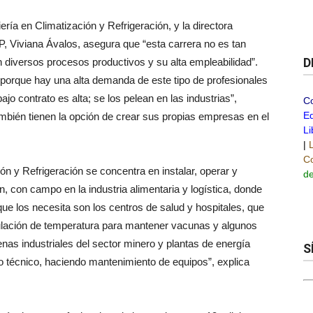
ría en Climatización y Refrigeración, y la directora
P, Viviana Ávalos, asegura que “esta carrera no es tan
D
diversos procesos productivos y su alta empleabilidad”.
porque hay una alta demanda de este tipo de profesionales
ajo contrato es alta; se los pelean en las industrias”,
C
Ed
mbién tienen la opción de crear sus propias empresas en el
Li
|
Co
ón y Refrigeración se concentra en instalar, operar y
de
n, con campo en la industria alimentaria y logística, donde
que los necesita son los centros de salud y hospitales, que
gulación de temperatura para mantener vacunas y algunos
as industriales del sector minero y plantas de energía
S
io técnico, haciendo mantenimiento de equipos”, explica