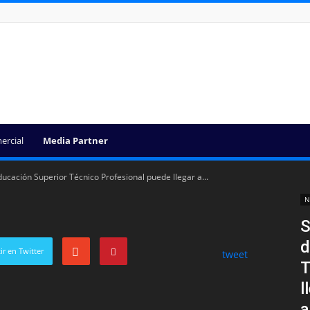
ercial
Media Partner
ucación Superior Técnico Profesional puede llegar a...
N
S
d
r en Twitter
tweet
T
l
a