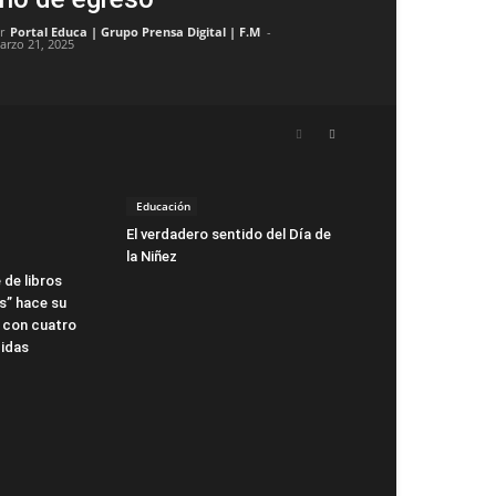
r
Portal Educa | Grupo Prensa Digital | F.M
-
arzo 21, 2025
Educación
El verdadero sentido del Día de
la Niñez
 de libros
s” hace su
 con cuatro
idas