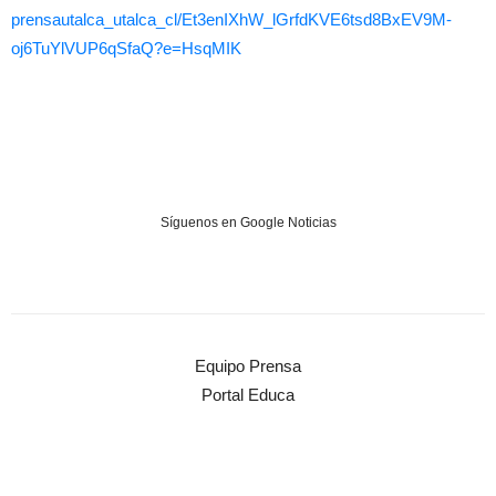
prensautalca_utalca_cl/
Et3enIXhW_lGrfdKVE6tsd8BxEV9M-
oj6TuYlVUP6qSfaQ?e=HsqMIK
Síguenos en Google Noticias
Equipo Prensa
Portal Educa