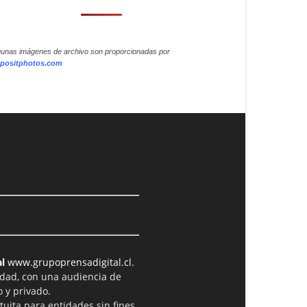
gunas imágenes de archivo son proporcionadas por
positphotos.com
l
www.grupoprensadigital.cl
.
idad, con una audiencia de
 y privado.
tuita para entidades sin fines