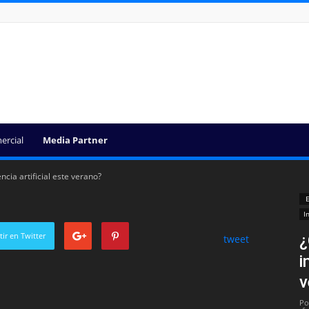
ercial
Media Partner
cia artificial este verano?
E
I
ir en Twitter
¿
tweet
i
v
Po