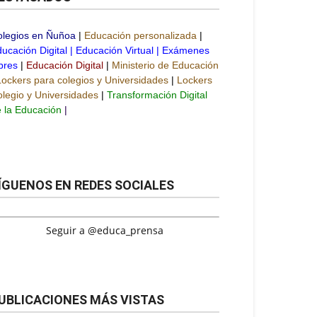
olegios en Ñuñoa
|
Educación personalizada
|
ucación Digital
|
Educación Virtual
|
Exámenes
bres
|
Educación Digital
|
Ministerio de Educación
Lockers para colegios y Universidades
|
Lockers
legio y Universidades
|
Transformación Digital
 la Educación
|
ÍGUENOS EN REDES SOCIALES
Seguir a @educa_prensa
UBLICACIONES MÁS VISTAS