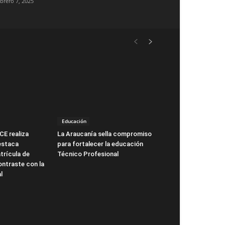
ebrero 7, 2025
Educación
CE realiza
La Araucanía sella compromiso
estaca
para fortalecer la educación
trícula de
Técnico Profesional
ntraste con la
l