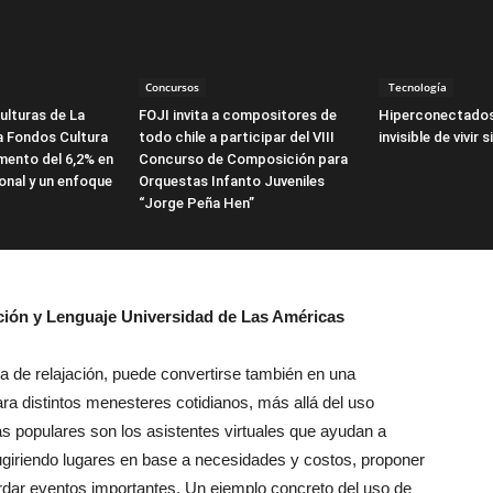
Concursos
Tecnología
ulturas de La
FOJI invita a compositores de
Hiperconectados
a Fondos Cultura
todo chile a participar del VIII
invisible de vivir 
mento del 6,2% en
Concurso de Composición para
onal y un enfoque
Orquestas Infanto Juveniles
“Jorge Peña Hen”
cación y Lenguaje Universidad de Las Américas
ia de relajación, puede convertirse también en una
ra distintos menesteres cotidianos, más allá del uso
más populares son los asistentes virtuales que ayudan a
ugiriendo lugares en base a necesidades y costos, proponer
rdar eventos importantes. Un ejemplo concreto del uso de