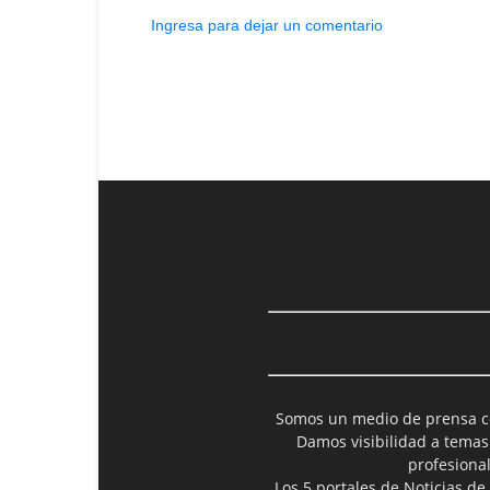
Ingresa para dejar un comentario
Somos un medio de prensa col
Damos visibilidad a temas
profesiona
Los 5 portales de Noticias de