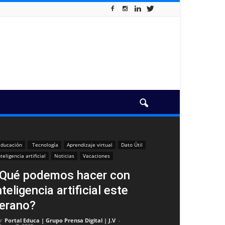
ducación
Tecnología
Aprendizaje virtual
Dato Útil
nteligencia artificial
Noticias
Vacaciones
Qué podemos hacer con
nteligencia artificial este
erano?
r
Portal Educa | Grupo Prensa Digital | J.V
-