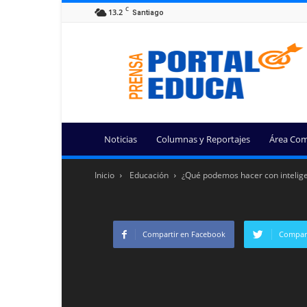
C
13.2
Santiago
Portal
Educa
Noticias
Columnas y Reportajes
Área Com
Inicio
Educación
¿Qué podemos hacer con inteligen
Compartir en Facebook
Compart