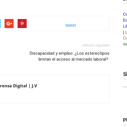
C
Ed
tweet
Li
|
Co
de
Artículo siguiente
Discapacidad y empleo: ¿Los estereotipos
limitan el acceso al mercado laboral?
S
ensa Digital | J.V
P