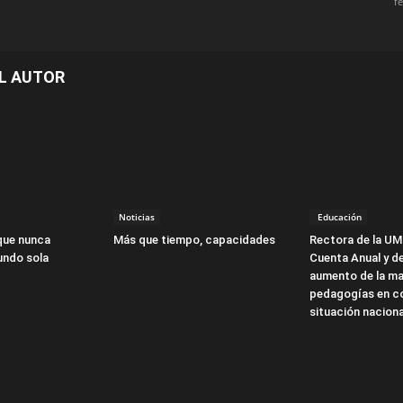
f
L AUTOR
Noticias
Educación
que nunca
Más que tiempo, capacidades
Rectora de la UM
undo sola
Cuenta Anual y d
aumento de la ma
pedagogías en co
situación naciona