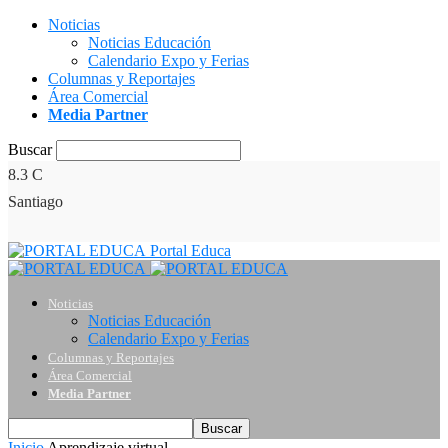
Noticias
Noticias Educación
Calendario Expo y Ferias
Columnas y Reportajes
Área Comercial
Media Partner
Buscar
8.3
C
Santiago
Portal Educa
Noticias
Noticias Educación
Calendario Expo y Ferias
Columnas y Reportajes
Área Comercial
Media Partner
Inicio
Aprendizaje virtual