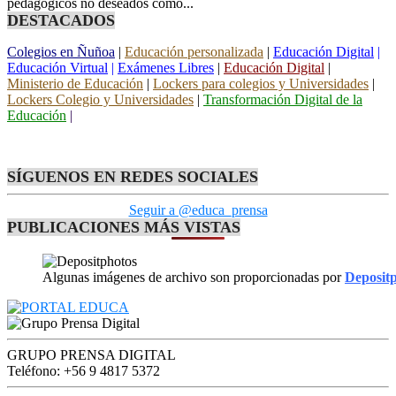
pedagógicos no deseados como...
DESTACADOS
Colegios en Ñuñoa
|
Educación personalizada
|
Educación Digital
|
Educación Virtual
|
Exámenes Libres
|
Educación Digital
|
Ministerio de Educación
|
Lockers para colegios y Universidades
|
Lockers Colegio y Universidades
|
Transformación Digital de la
Educación
|
SÍGUENOS EN REDES SOCIALES
Seguir a @educa_prensa
PUBLICACIONES MÁS VISTAS
Algunas imágenes de archivo son proporcionadas por
Deposit
GRUPO PRENSA DIGITAL
Teléfono: +56 9 4817 5372