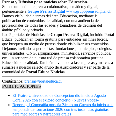
Prensa y Difusión para noticias sobre Educación.
Somos un medio de prensa colaborativo, temático y digital,
perteneciente a
Grupo Prensa Digital
www.grupoprensadigital.cl
.
Damos visibilidad a temas del área Educación, mediante la
publicación de contenidos de calidad, con una audiencia de
profesionales de todas las edades y tomadores de decisión del
ámbito público y privado.
Los 5 portales de Noticias de
Grupo Prensa Digital
, incluido Portal
Educa, publican en forma gratuita para entidades sin fines lucros,
que busquen un medio de prensa donde visibilizar sus contenidos.
Dejamos invitados a periodistas, fundaciones, municipios, colegios,
universidades, ONG, agrupaciones, ministerios, servicios públicos,
etc… a ser parte de nuestra red de prensa colaborativa por una
Educación de calidad. También invitamos a las empresas y marcas a
sumarse a nuestro selecto grupo de Auspiciadores y ser parte de la
comunidad de
Portal Educa Noticias
.
Contáctanos:
prensa@portaleduca.cl
PUBLICACIONES
El Teatro Universidad de Concepción dio inicio a Agosto
Coral 2026 con el exitoso concierto «Nuevas Voces»
Reportaje | Compañía porteña Ziento un Cuento da inicio a su
temporada de formacióne 2026 con tres instancias gratuitas
para mediadores y narradores orales