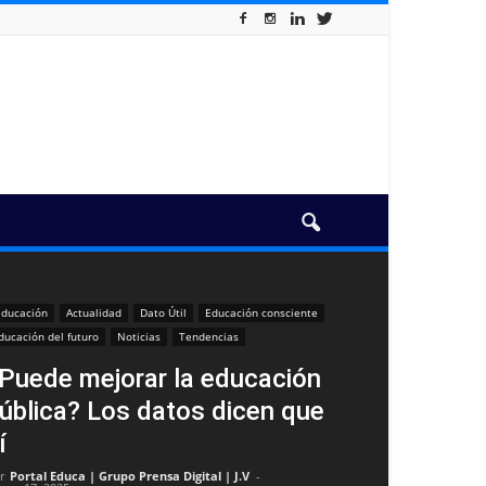
ducación
Actualidad
Dato Útil
Educación consciente
ducación del futuro
Noticias
Tendencias
Puede mejorar la educación
ública? Los datos dicen que
í
r
Portal Educa | Grupo Prensa Digital | J.V
-