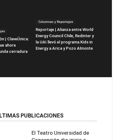
Columnas y Reportajes
Reportaje | Alianza entre World
jes
Energy Council Chile, Redinter y
ón | ClaveÚnica:
la UAI llevó el programa Kids in
que ahora
Energy a Arica y Pozo Almonte
unda cerradura
LTIMAS PUBLICACIONES
El Teatro Universidad de
Concepción dio inicio a