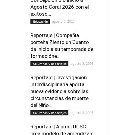
Agosto Coral 2026 con el
exitoso...
agosto 8, 2026
Educación
Reportaje | Compañía
porteña Ziento un Cuento
da inicio a su temporada de
formacióne...
agosto 8, 2026
Columnas y Reportajes
Reportaje | Investigación
interdisciplinaria aporta
nueva evidencia sobre las
circunstancias de muerte
del Niño...
agosto 8, 2026
Columnas y Reportajes
Reportaje | Alumni UCSC
crea modelo de aprendizaje