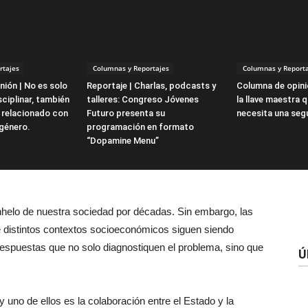
rtajes
Columnas y Reportajes
Columnas y Reporta
ión | No es solo
Reportaje | Charlas, podcasts y
Columna de opini
ciplinar, también
talleres: Congreso Jóvenes
la llave maestra 
 relacionado con
Futuro presenta su
necesita una seg
 género.
programación en formato
“Dopamine Menu”
anhelo de nuestra sociedad por décadas. Sin embargo, las
e distintos contextos socioeconómicos siguen siendo
spuestas que no solo diagnostiquen el problema, sino que
Ú
 uno de ellos es la colaboración entre el Estado y la