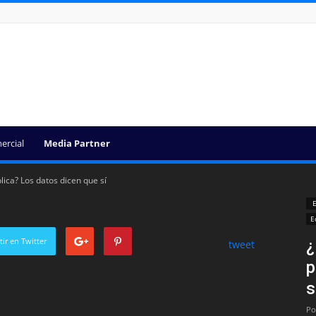
ercial
Media Partner
ica? Los datos dicen que sí
E
E
ir en Twitter
¿
tweet
p
s
Po