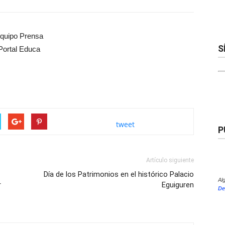
quipo Prensa
S
Portal Educa
tweet
P
Artículo siguiente
Día de los Patrimonios en el histórico Palacio
Al
r
Eguiguren
De