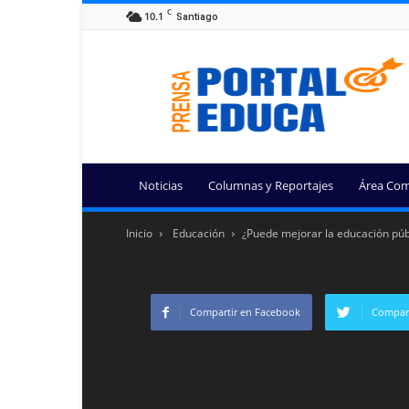
C
10.1
Santiago
Portal
Educa
Noticias
Columnas y Reportajes
Área Com
Inicio
Educación
¿Puede mejorar la educación públ
Compartir en Facebook
Compart