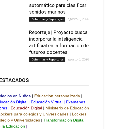
automático para clasificar
sonidos marinos
agosto 8, 2026
Columnas y Reportajes
Reportaje | Proyecto busca
incorporar la inteligencia
artificial en la formación de
futuros docentes
agosto 8, 2026
Columnas y Reportajes
ESTACADOS
olegios en Ñuñoa
|
Educación personalizada
|
ucación Digital
|
Educación Virtual
|
Exámenes
bres
|
Educación Digital
|
Ministerio de Educación
Lockers para colegios y Universidades
|
Lockers
legio y Universidades
|
Transformación Digital
 la Educación
|