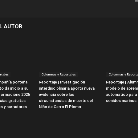
m
L AUTOR
rtajes
Columnas y Reportajes
Columnas y Reporta
mpañía porteña
Reportaje | Investigación
Reportaje | Alum
o da inicio a su
interdisciplinaria aporta nueva
modelo de aprend
formacióne 2026
evidencia sobre las
automático para 
cias gratuitas
circunstancias de muerte del
sonidos marinos
s y narradores
Niño de Cerro El Plomo