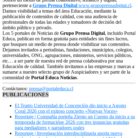
perteneciente a
Grupo Prensa Digital
www.grupoprensadigital.cl
.
Damos visibilidad a temas del área Educación, mediante la
publicación de contenidos de calidad, con una audiencia de
profesionales de todas las edades y tomadores de decisión del
ámbito público y privado.
Los 5 portales de Noticias de
Grupo Prensa Digital
, incluido Portal
Educa, publican en forma gratuita para entidades sin fines lucros,
que busquen un medio de prensa donde visibilizar sus contenidos.
Dejamos invitados a periodistas, fundaciones, municipios, colegios,
universidades, ONG, agrupaciones, ministerios, servicios públicos,
etc… a ser parte de nuestra red de prensa colaborativa por una
Educación de calidad. También invitamos a las empresas y marcas a
sumarse a nuestro selecto grupo de Auspiciadores y ser parte de la
comunidad de
Portal Educa Noticias
.
Contáctanos:
prensa@portaleduca.cl
PUBLICACIONES
El Teatro Universidad de Concepción dio inicio a Agosto
Coral 2026 con el exitoso concierto «Nuevas Voces»
Reportaje | Compañía porteña Ziento un Cuento da inicio a su
temporada de formacióne 2026 con tres instancias gratuitas
para mediadores y narradores orales
Reportaje | Investigación interdisciplinaria aporta nueva