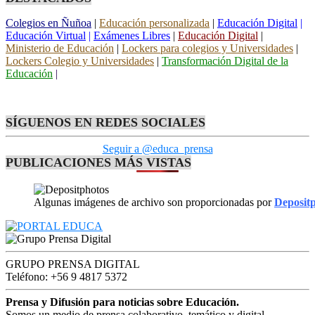
Colegios en Ñuñoa
|
Educación personalizada
|
Educación Digital
|
Educación Virtual
|
Exámenes Libres
|
Educación Digital
|
Ministerio de Educación
|
Lockers para colegios y Universidades
|
Lockers Colegio y Universidades
|
Transformación Digital de la
Educación
|
SÍGUENOS EN REDES SOCIALES
Seguir a @educa_prensa
PUBLICACIONES MÁS VISTAS
Algunas imágenes de archivo son proporcionadas por
Deposit
GRUPO PRENSA DIGITAL
Teléfono: +56 9 4817 5372
Prensa y Difusión para noticias sobre Educación.
Somos un medio de prensa colaborativo, temático y digital,