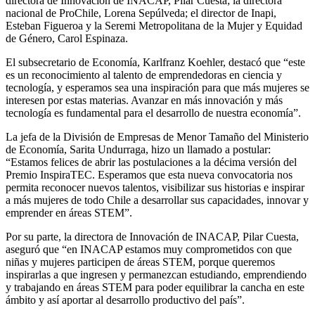
directora de Innovación de INACAP, Pilar Cuesta; la directora
nacional de ProChile, Lorena Sepúlveda; el director de Inapi,
Esteban Figueroa y la Seremi Metropolitana de la Mujer y Equidad
de Género, Carol Espinaza.
El subsecretario de Economía, Karlfranz Koehler, destacó que “este
es un reconocimiento al talento de emprendedoras en ciencia y
tecnología, y esperamos sea una inspiración para que más mujeres se
interesen por estas materias. Avanzar en más innovación y más
tecnología es fundamental para el desarrollo de nuestra economía”.
La jefa de la División de Empresas de Menor Tamaño del Ministerio
de Economía, Sarita Undurraga, hizo un llamado a postular:
“Estamos felices de abrir las postulaciones a la décima versión del
Premio InspiraTEC. Esperamos que esta nueva convocatoria nos
permita reconocer nuevos talentos, visibilizar sus historias e inspirar
a más mujeres de todo Chile a desarrollar sus capacidades, innovar y
emprender en áreas STEM”.
Por su parte, la directora de Innovación de INACAP, Pilar Cuesta,
aseguró que “en INACAP estamos muy comprometidos con que
niñas y mujeres participen de áreas STEM, porque queremos
inspirarlas a que ingresen y permanezcan estudiando, emprendiendo
y trabajando en áreas STEM para poder equilibrar la cancha en este
ámbito y así aportar al desarrollo productivo del país”.