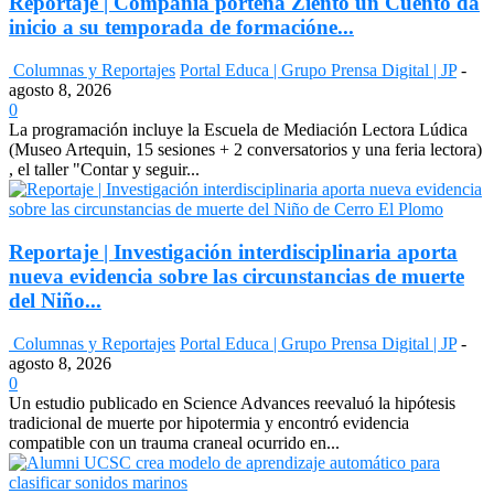
Reportaje | Compañía porteña Ziento un Cuento da
inicio a su temporada de formacióne...
Columnas y Reportajes
Portal Educa | Grupo Prensa Digital | JP
-
agosto 8, 2026
0
La programación incluye la Escuela de Mediación Lectora Lúdica
(Museo Artequin, 15 sesiones + 2 conversatorios y una feria lectora)
, el taller "Contar y seguir...
Reportaje | Investigación interdisciplinaria aporta
nueva evidencia sobre las circunstancias de muerte
del Niño...
Columnas y Reportajes
Portal Educa | Grupo Prensa Digital | JP
-
agosto 8, 2026
0
Un estudio publicado en Science Advances reevaluó la hipótesis
tradicional de muerte por hipotermia y encontró evidencia
compatible con un trauma craneal ocurrido en...