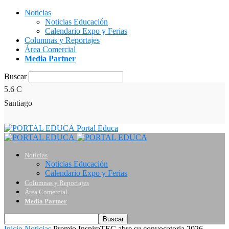
Noticias
Noticias Educación
Calendario Expo y Ferias
Columnas y Reportajes
Área Comercial
Media Partner
Buscar
5.6
C
Santiago
Portal Educa
Noticias
Noticias Educación
Calendario Expo y Ferias
Columnas y Reportajes
Área Comercial
Media Partner
Inicio
Noticias
Premio InspiraTEC abre su convocatoria 2026