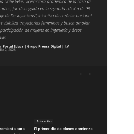
na Uribe Vélez, vicerrectora académica de la casa de
tudios, fue distinguida en la segunda edición de “El
aje de Ser Ingenieras”, iniciativa de carácter nacional
e visibiliza trayectorias femeninas y busca ampliar
 participación de mujeres en ingeniería y áreas
EM.
r
Portal Educa | Grupo Prensa Digital | I.V
-
lio 2, 2026
Educación
ramienta para
El primer día de clases comienza