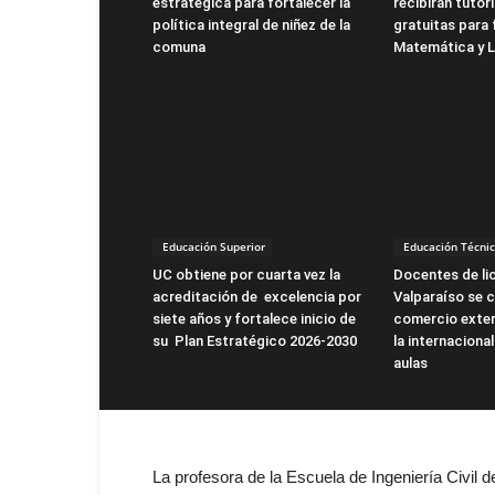
estratégica para fortalecer la
recibirán tutor
política integral de niñez de la
gratuitas para 
comuna
Matemática y L
Educación Superior
Educación Técnic
UC obtiene por cuarta vez la
Docentes de li
acreditación de excelencia por
Valparaíso se 
siete años y fortalece inicio de
comercio exter
su Plan Estratégico 2026-2030
la internacional
aulas
La profesora de la Escuela de Ingeniería Civil d