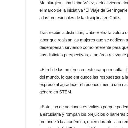
Metalúrgica, Lina Uribe Vélez, actual vicerrect
el marco de la iniciativa “El Viaje de Ser
Ingenie
a
las
profesionales de la disciplina en
Chile
.
Tras recibir la distinción, Uribe Vélez la valoró 
labor
que
realizan
las
mujeres
que
se dedican a 
desempeñar, sirviendo como referente para
qu
sus distintas perspectivas, a un área relevante 
«El rol de
las
mujeres en este campo resulta cl
del mundo, lo
que
enriquece
las
respuestas a
l
expresó al agradecer el reconocimiento
que
nac
género en STEM.
«Este tipo de acciones
es
valioso porque podem
a estudiarla y rompan los prejuicios o barreras
profundizó la
académica
, quien durante la cer