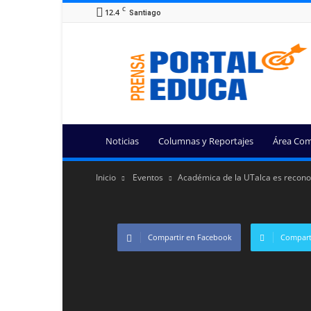
C
12.4
Santiago
Portal
Educa
Noticias
Columnas y Reportajes
Área Com
Inicio
Eventos
Académica de la UTalca es reconoc
Compartir en Facebook
Comparti