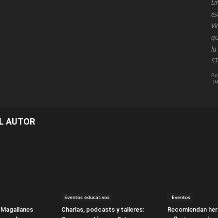
Li
es
Vi
qu
la
ST
Po
ju
L AUTOR
Eventos educativos
Eventos
 Magallanes
Charlas, podcasts y talleres:
Recomiendan her