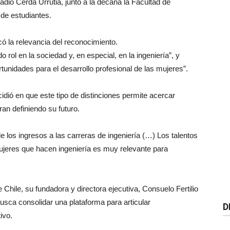
cadio Cerda Urrutia, junto a la decana la Facultad de
de estudiantes.
có la relevancia del reconocimiento.
rol en la sociedad y, en especial, en la ingeniería”, y
unidades para el desarrollo profesional de
las
mujeres”.
cidió en
que
este tipo de distinciones permite acercar
an definiendo su futuro.
e los ingresos a
las
carreras de ingeniería (…) Los talentos
jeres
que
hacen ingeniería
es
muy relevante para
e
Chile
, su fundadora y directora ejecutiva, Consuelo Fertilio
sca consolidar una plataforma para articular
D
ivo.