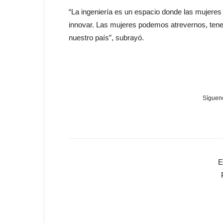
“La ingeniería
es
un espacio donde
las
mujeres 
innovar.
Las
mujeres podemos atrevernos, te
nuestro país”, subrayó.
Sígueno
E