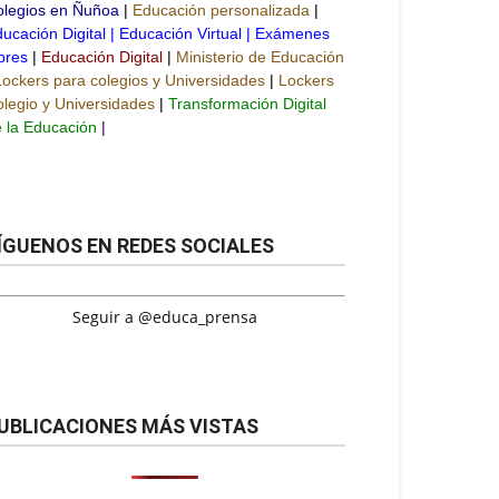
olegios en Ñuñoa
|
Educación personalizada
|
ucación Digital
|
Educación Virtual
|
Exámenes
bres
|
Educación Digital
|
Ministerio de Educación
Lockers para colegios y Universidades
|
Lockers
legio y Universidades
|
Transformación Digital
 la Educación
|
ÍGUENOS EN REDES SOCIALES
Seguir a @educa_prensa
UBLICACIONES MÁS VISTAS