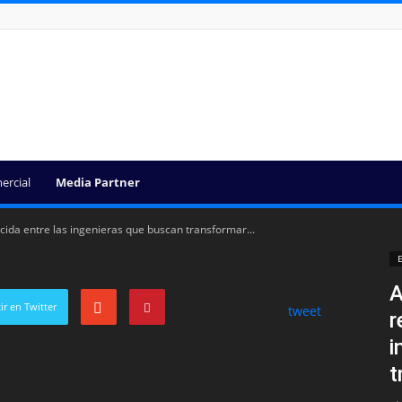
ercial
Media Partner
ida entre las ingenieras que buscan transformar...
E
A
r en Twitter
tweet
r
i
t