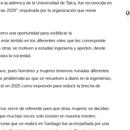
ora
académica
de la Universidad de Talca, fue
reconocida
en
ras
2026”, impulsada por la organización
que
reúne
Ú
como una oportunidad para visibilizar la
este ámbito en los diferentes roles
que
les corresponde
e
otras se motiven a estudiar ingeniería y aporten, desde
para la sociedad.
ave, pues hombres y mujeres tenemos miradas diferentes
as
problemáticas
que
se resuelven a diario en la ingeniería»,
ió en 2025 como expresión para reducir la brecha de
os servir de referente para
que
otras mujeres se decidan
que
muchas veces solo existen en nuestra mente»,
emonia
que
se realizó en Santiago fue acompañada por una