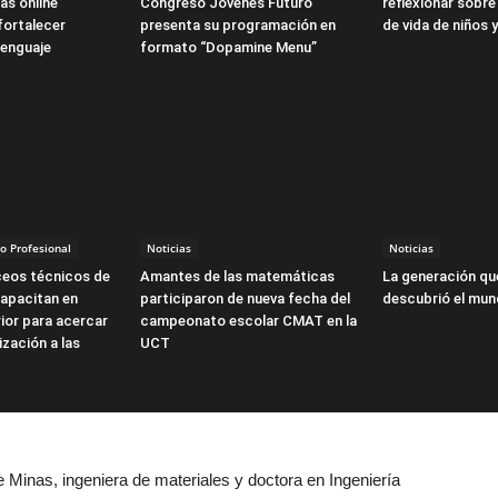
ías online
Congreso Jóvenes Futuro
reflexionar sobre
fortalecer
presenta su programación en
de vida de niños 
enguaje
formato “Dopamine Menu”
o Profesional
Noticias
Noticias
ceos técnicos de
Amantes de las matemáticas
La generación qu
capacitan en
participaron de nueva fecha del
descubrió el mun
ior para acercar
campeonato escolar CMAT en la
ización a las
UCT
e Minas, ingeniera de materiales y doctora en Ingeniería