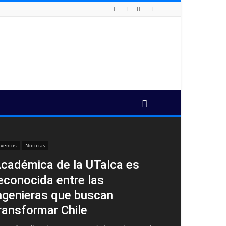
ventos
Noticias
cadémica de la UTalca es
econocida entre las
ngenieras que buscan
ransformar Chile