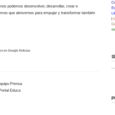
C
nos podemos desenvolver, desarrollar, crear e
Ed
nemos
que
atrevernos para empujar y
transformar
también
Li
|
Co
de
s en Google Noticias
S
quipo Prensa
Portal Educa
P