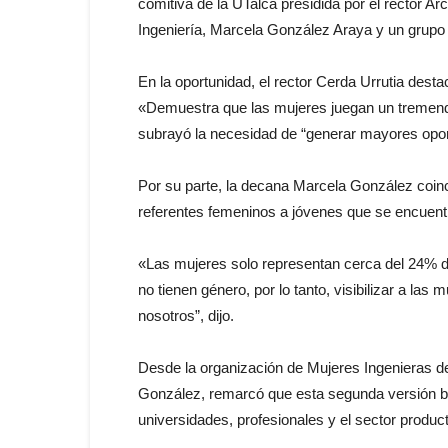
comitiva de la
UTalca
presidida por el rector Ar
Ingeniería, Marcela González Araya y un grupo 
En la oportunidad, el rector Cerda Urrutia desta
«Demuestra
que
las
mujeres juegan un tremendo 
subrayó la necesidad de “generar mayores oport
Por su parte, la decana Marcela González coin
referentes femeninos a jóvenes
que
se encuentr
«
Las
mujeres solo representan cerca del 24% d
no tienen género, por lo tanto, visibilizar a
las
mu
nosotros”, dijo.
Desde la organización de Mujeres
Ingenieras
d
González, remarcó
que
esta segunda versión bu
universidades, profesionales y el sector product