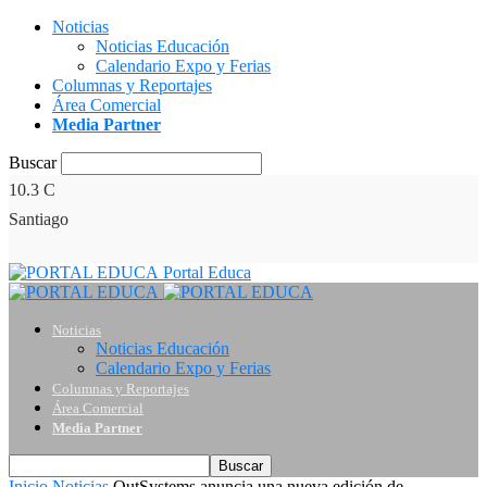
Noticias
Noticias Educación
Calendario Expo y Ferias
Columnas y Reportajes
Área Comercial
Media Partner
Buscar
10.3
C
Santiago
Portal Educa
Noticias
Noticias Educación
Calendario Expo y Ferias
Columnas y Reportajes
Área Comercial
Media Partner
Inicio
Noticias
OutSystems anuncia una nueva edición de