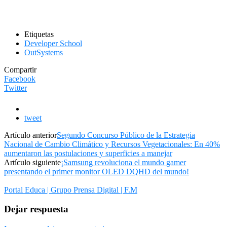
Etiquetas
Developer School
OutSystems
Compartir
Facebook
Twitter
tweet
Artículo anterior
Segundo Concurso Público de la Estrategia
Nacional de Cambio Climático y Recursos Vegetacionales: En 40%
aumentaron las postulaciones y superficies a manejar
Artículo siguiente
¡Samsung revoluciona el mundo gamer
presentando el primer monitor OLED DQHD del mundo!
Portal Educa | Grupo Prensa Digital | F.M
Dejar respuesta