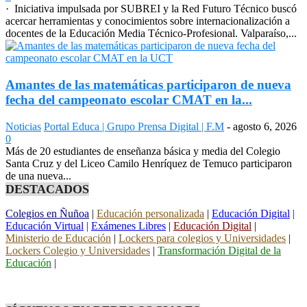
· Iniciativa impulsada por SUBREI y la Red Futuro Técnico buscó
acercar herramientas y conocimientos sobre internacionalización a
docentes de la Educación Media Técnico-Profesional. Valparaíso,...
Amantes de las matemáticas participaron de nueva
fecha del campeonato escolar CMAT en la...
Noticias
Portal Educa | Grupo Prensa Digital | F.M
-
agosto 6, 2026
0
Más de 20 estudiantes de enseñanza básica y media del Colegio
Santa Cruz y del Liceo Camilo Henríquez de Temuco participaron
de una nueva...
DESTACADOS
Colegios en Ñuñoa
|
Educación personalizada
|
Educación Digital
|
Educación Virtual
|
Exámenes Libres
|
Educación Digital
|
Ministerio de Educación
|
Lockers para colegios y Universidades
|
Lockers Colegio y Universidades
|
Transformación Digital de la
Educación
|