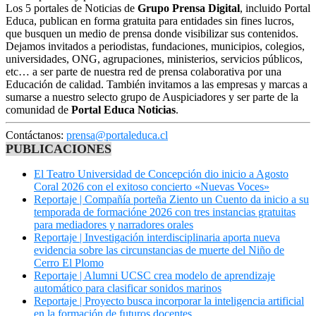
Los 5 portales de Noticias de
Grupo Prensa Digital
, incluido Portal
Educa, publican en forma gratuita para entidades sin fines lucros,
que busquen un medio de prensa donde visibilizar sus contenidos.
Dejamos invitados a periodistas, fundaciones, municipios, colegios,
universidades, ONG, agrupaciones, ministerios, servicios públicos,
etc… a ser parte de nuestra red de prensa colaborativa por una
Educación de calidad. También invitamos a las empresas y marcas a
sumarse a nuestro selecto grupo de Auspiciadores y ser parte de la
comunidad de
Portal Educa Noticias
.
Contáctanos:
prensa@portaleduca.cl
PUBLICACIONES
El Teatro Universidad de Concepción dio inicio a Agosto
Coral 2026 con el exitoso concierto «Nuevas Voces»
Reportaje | Compañía porteña Ziento un Cuento da inicio a su
temporada de formacióne 2026 con tres instancias gratuitas
para mediadores y narradores orales
Reportaje | Investigación interdisciplinaria aporta nueva
evidencia sobre las circunstancias de muerte del Niño de
Cerro El Plomo
Reportaje | Alumni UCSC crea modelo de aprendizaje
automático para clasificar sonidos marinos
Reportaje | Proyecto busca incorporar la inteligencia artificial
en la formación de futuros docentes