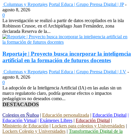
Columnas y Reportajes
Portal Educa | Grupo Prensa Digital | JP
-
agosto 8, 2026
0
La investigación se realizó a partir de datos recopilados en la isla
Robinson Crusoe, en el Archipiélago Juan Fernández, zona
declarada Reserva de la...
Reportaje | Proyecto busca incorporar la inteligencia
artificial en la formación de futuros docentes
Columnas y Reportajes
Portal Educa | Grupo Prensa Digital | J.V
-
agosto 8, 2026
0
La adopción de la Inteligencia Artificial (IA) en las aulas sin un
marco regulatorio claro, podría generar efectos o impactos
pedagógicos no deseados como...
DESTACADOS
Colegios en Ñuñoa
|
Educación personalizada
|
Educación Digital
|
Educación Virtual
|
Exámenes Libres
|
Educación Digital
|
Ministerio de Educación
|
Lockers para colegios y Universidades
|
Lockers Colegio y Universidades
|
Transformación Digital de la