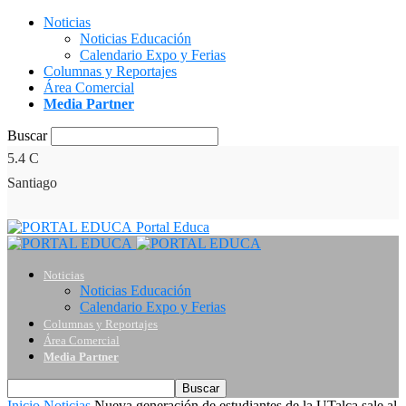
Noticias
Noticias Educación
Calendario Expo y Ferias
Columnas y Reportajes
Área Comercial
Media Partner
Buscar
5.4
C
Santiago
Portal Educa
Noticias
Noticias Educación
Calendario Expo y Ferias
Columnas y Reportajes
Área Comercial
Media Partner
Inicio
Noticias
Nueva generación de estudiantes de la UTalca sale al