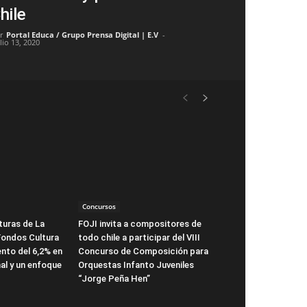
hile
r
Portal Educa / Grupo Prensa Digital | E.V
-
lio 13, 2020
Concursos
turas de La
FOJI invita a compositores de
Fondos Cultura
todo chile a participar del VIII
nto del 6,2% en
Concurso de Composición para
al y un enfoque
Orquestas Infanto Juveniles
“Jorge Peña Hen”