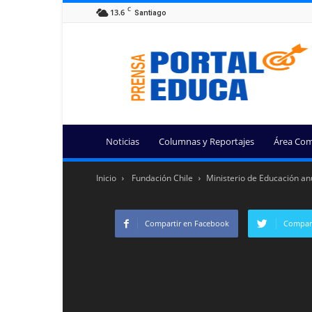
C
13.6
Santiago
Portal
Educa
Noticias
Columnas y Reportajes
Área Com
Inicio
Fundación Chile
Ministerio de Educación anu
Compartir en Facebook
Compart