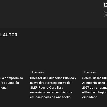
C
Po
ju
L AUTOR
Educación
Educación
ella compromiso
Director de Educación Pública y
Seremi de las Cul
 la educación
nueva directora ejecutiva del
Araucanía lanza 
ional
SLEP Puerto Cordillera
2027 con un aume
recorrieron establecimientos
el Fondart Region
educacionales de Andacollo
ciudadano