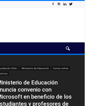
undación Chile
Ministerio de Educación
Cursos online
oticias
inisterio de Educación
nuncia convenio con
icrosoft en beneficio de los
studiantes y profesores de