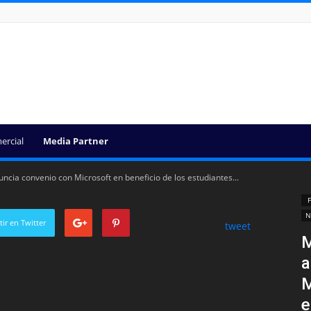
ercial
Media Partner
ncia convenio con Microsoft en beneficio de los estudiantes...
F
N
ir en Twitter
tweet
M
a
M
e