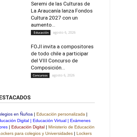
Seremi de las Culturas de
La Araucanía lanza Fondos
Cultura 2027 con un
aumento...
agosto 6, 2026
Educación
FOJI invita a compositores
de todo chile a participar
del VIII Concurso de
Composición...
agosto 6, 2026
Concursos
ESTACADOS
olegios en Ñuñoa
|
Educación personalizada
|
ucación Digital
|
Educación Virtual
|
Exámenes
bres
|
Educación Digital
|
Ministerio de Educación
Lockers para colegios y Universidades
|
Lockers