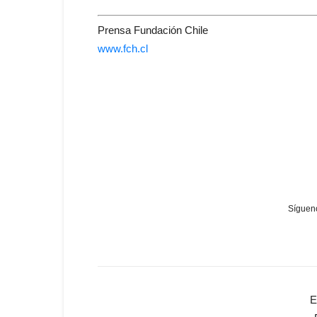
Prensa Fundación Chile
www.
fch.cl
Sígueno
E