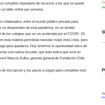
Co
 un completo repositorio de
recursos a los que se puede
de
 un taller online por semana.
ajo colaborativo, entre el mundo público-privado para
ue se desprenden de esta pandemia, en un ámbito
S
l de los colegios que se vio acelerada por el COVID- 19.
esta materia permitirán transitar mejor esta crisis, pero
legó para quedarse. Hoy tenemos la oportunidad única de
yectar una nueva escuela, que todo indica que será un
severó Marcos Kulka, gerente general de Fundación Chile.
P
de inscripción y los pasos a seguir para completar este
Al
De