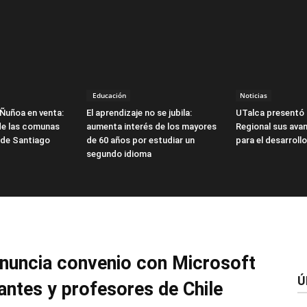
Educación
Noticias
Ñuñoa en venta:
El aprendizaje no se jubila:
UTalca presentó 
 de las comunas
aumenta interés de los mayores
Regional sus ava
 de Santiago
de 60 años por estudiar un
para el desarroll
segundo idioma
anuncia convenio con Microsoft
Ú
iantes y profesores de Chile