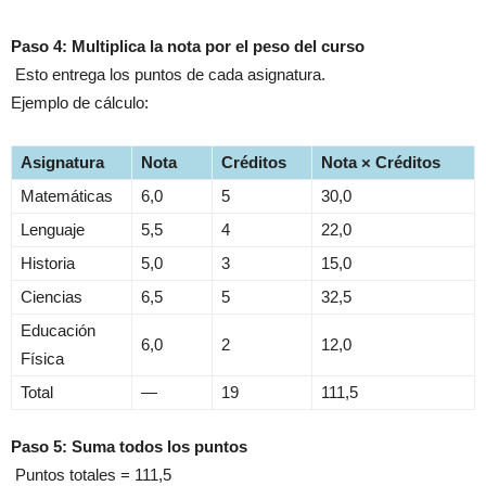
Paso 4: Multiplica la nota por el peso del curso
Esto entrega los puntos de cada asignatura.
Ejemplo de cálculo:
Asignatura
Nota
Créditos
Nota × Créditos
Matemáticas
6,0
5
30,0
Lenguaje
5,5
4
22,0
Historia
5,0
3
15,0
Ciencias
6,5
5
32,5
Educación
6,0
2
12,0
Física
Total
—
19
111,5
Paso 5: Suma todos los puntos
Puntos totales = 111,5