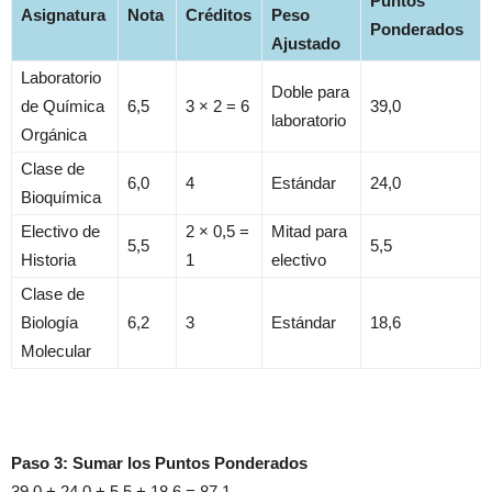
Puntos
Asignatura
Nota
Créditos
Peso
Ponderados
Ajustado
Laboratorio
Doble para
de Química
6,5
3 × 2 = 6
39,0
laboratorio
Orgánica
Clase de
6,0
4
Estándar
24,0
Bioquímica
Electivo de
2 × 0,5 =
Mitad para
5,5
5,5
Historia
1
electivo
Clase de
Biología
6,2
3
Estándar
18,6
Molecular
Paso 3: Sumar los Puntos Ponderados
39,0 + 24,0 + 5,5 + 18,6 = 87,1