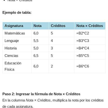
Ejemplo de tabla:
Asignatura
Nota
Créditos
Nota × Créditos
Matemáticas
6,0
5
=B2*C2
Lenguaje
5,5
4
=B3*C3
Historia
5,0
3
=B4*C4
Ciencias
6,5
5
=B5*C5
Educación
6,0
2
=B6*C6
Física
Paso 2: Ingresar la fórmula de Nota × Créditos
En la columna
Nota × Créditos
, multiplica la nota por los créditos
de cada asignatura.