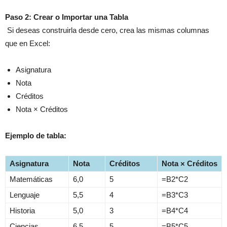
Paso 2: Crear o Importar una Tabla
Si deseas construirla desde cero, crea las mismas columnas
que en Excel:
Asignatura
Nota
Créditos
Nota × Créditos
Ejemplo de tabla:
Asignatura
Nota
Créditos
Nota × Créditos
Matemáticas
6,0
5
=B2*C2
Lenguaje
5,5
4
=B3*C3
Historia
5,0
3
=B4*C4
Ciencias
6,5
5
=B5*C5