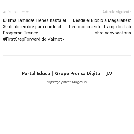
Artículo anterior
Artículo siguiente
¡Última llamada! Tienes hasta el
Desde el Biobío a Magallanes:
30 de diciembre para unirte al
Reconocimiento Trampolin Lab
Programa Trainee
abre convocatoria
#FirstStepForward de Valmet»
Portal Educa | Grupo Prensa Digital | J.V
https://grupoprensadigital.cl/