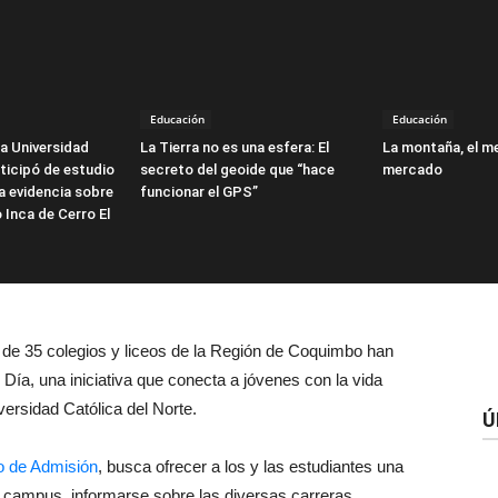
Educación
Educación
a Universidad
La Tierra no es una esfera: El
La montaña, el m
rticipó de estudio
secreto del geoide que “hace
mercado
a evidencia sobre
funcionar el GPS”
 Inca de Cerro El
de 35 colegios y liceos de la Región de Coquimbo han
 Día, una iniciativa que conecta a jóvenes con la vida
ersidad Católica del Norte.
Ú
 de Admisión
, busca ofrecer a los y las estudiantes una
el campus, informarse sobre las diversas carreras