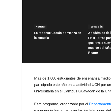
Noticias
Educación
La reconstrucción comienza en
Académica de l
la escuela
Finis Terrae pa
que revela nuev
muerte del Niño
Plomo
Más de 1.600 estudiantes de enseñanza medio 
participado este año en la actividad UCN por un
universitaria en el Campus Guayacán de la Univ
Este programa, organizado por el
Departamento
experiencia única: recorrer las instalaciones d