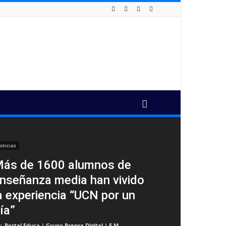
oticias
ás de 1600 alumnos de
nseñanza media han vivido
a experiencia “UCN por un
ía”
r
Portal Educa | Grupo Prensa Digital | F.M
-