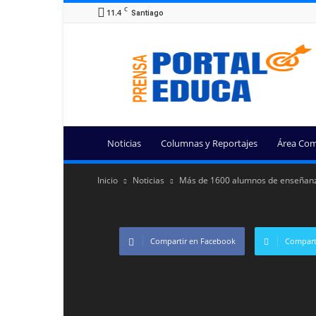
C
11.4
Santiago
Portal
Educa
Noticias
Columnas y Reportajes
Área Com
Inicio
Noticias
Más de 1600 alumnos de enseñanza
Compartir en Facebook
Comparti