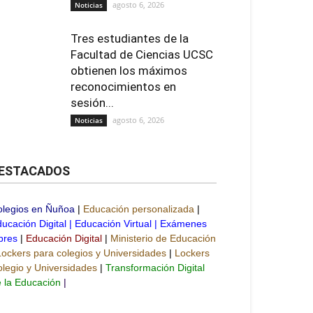
agosto 6, 2026
Noticias
Tres estudiantes de la
Facultad de Ciencias UCSC
obtienen los máximos
reconocimientos en
sesión...
agosto 6, 2026
Noticias
ESTACADOS
olegios en Ñuñoa
|
Educación personalizada
|
ucación Digital
|
Educación Virtual
|
Exámenes
bres
|
Educación Digital
|
Ministerio de Educación
Lockers para colegios y Universidades
|
Lockers
legio y Universidades
|
Transformación Digital
 la Educación
|