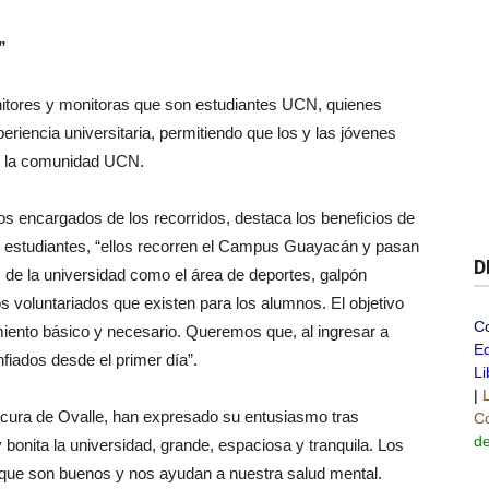
”
nitores y monitoras que son estudiantes UCN, quienes
eriencia universitaria, permitiendo que los y las jóvenes
e la comunidad UCN.
os encargados de los recorridos, destaca los beneficios de
ros estudiantes, “ellos recorren el Campus Guayacán y pasan
D
s de la universidad como el área de deportes, galpón
s voluntariados que existen para los alumnos. El objetivo
C
miento básico y necesario. Queremos que, al ingresar a
Ed
fiados desde el primer día”.
Li
|
cura de Ovalle, han expresado su entusiasmo tras
Co
de
bonita la universidad, grande, espaciosa y tranquila. Los
que son buenos y nos ayudan a nuestra salud mental.