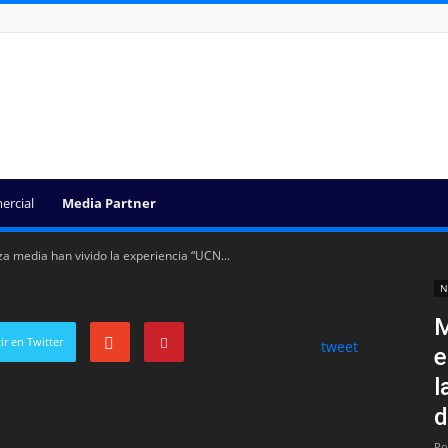
ercial
Media Partner
 media han vivido la experiencia “UCN...
N
M
r en Twitter
tweet
e
l
d
Po