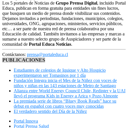
Los 5 portales de Noticias de
Grupo Prensa Digital
, incluido Portal
Educa, publican en forma gratuita para entidades sin fines lucros,
que busquen un medio de prensa donde visibilizar sus contenidos.
Dejamos invitados a periodistas, fundaciones, municipios, colegios,
universidades, ONG, agrupaciones, ministerios, servicios públicos,
etc… a ser parte de nuestra red de prensa colaborativa por una
Educación de calidad. También invitamos a las empresas y marcas a
sumarse a nuestro selecto grupo de Auspiciadores y ser parte de la
comunidad de
Portal Educa Noticias
.
Contáctanos:
prensa@portaleduca.cl
PUBLICACIONES
Estudiantes de colegios de Iquique y Alto Hospicio
experimentaron ser Tomasinos por 1 día
Fundación Integra inicia el Mes de la Niñez con voces de
niños y niñas en las 143 estaciones de Metro de Santiago
Alianza entre World Energy Council Chile, Redinter y la UAI
llevó el programa Kids in Energy a Arica y Pozo Almonte
La premiada serie de libros “Bluey Book Reads” hace su
debut en español con cuatro voces muy conocidas
El verdadero sentido del Día de la Niñez
Portal Innova
Portal Prensa Salud