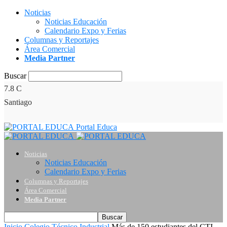
Noticias
Noticias Educación
Calendario Expo y Ferias
Columnas y Reportajes
Área Comercial
Media Partner
Buscar
7.8
C
Santiago
Portal Educa
Noticias
Noticias Educación
Calendario Expo y Ferias
Columnas y Reportajes
Área Comercial
Media Partner
Inicio
Colegio Técnico Industrial
Más de 150 estudiantes del CTI