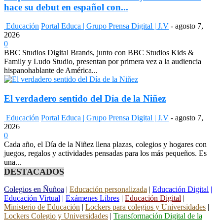
hace su debut en español con...
Educación
Portal Educa | Grupo Prensa Digital | J.V
-
agosto 7,
2026
0
BBC Studios Digital Brands, junto con BBC Studios Kids &
Family y Ludo Studio, presentan por primera vez a la audiencia
hispanohablante de América...
El verdadero sentido del Día de la Niñez
Educación
Portal Educa | Grupo Prensa Digital | J.V
-
agosto 7,
2026
0
Cada año, el Día de la Niñez llena plazas, colegios y hogares con
juegos, regalos y actividades pensadas para los más pequeños. Es
una...
DESTACADOS
Colegios en Ñuñoa
|
Educación personalizada
|
Educación Digital
|
Educación Virtual
|
Exámenes Libres
|
Educación Digital
|
Ministerio de Educación
|
Lockers para colegios y Universidades
|
Lockers Colegio y Universidades
|
Transformación Digital de la