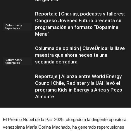
Reportaje | Charlas, podcasts y talleres:
Congreso Jóvenes Futuro presenta su
Columnas y
programación en formato “Dopamine
Reportajes
Menu”
Columna de opinión | ClaveÚnica: la llave
maestra que ahora necesita una
Columnas y
segunda cerradura
Reportajes
Reportaje | Alianza entre World Energy
Council Chile, Redinter y la UAI llevó el
programa Kids in Energy a Arica y Pozo
Almonte
El Premio Nobel de la Paz 2025, otorgado a la dirigente opositora
venezolana María Corina Machado, ha generado repercusiones
Columnas y