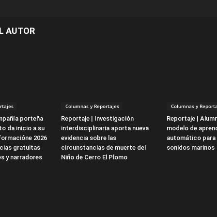
L AUTOR
rtajes
Columnas y Reportajes
Columnas y Reporta
mpañía porteña
Reportaje | Investigación
Reportaje | Alum
o da inicio a su
interdisciplinaria aporta nueva
modelo de aprend
formacióne 2026
evidencia sobre las
automático para 
cias gratuitas
circunstancias de muerte del
sonidos marinos
s y narradores
Niño de Cerro El Plomo