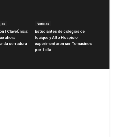
jes
Noticias
ón | ClaveÚnica:
Estudiantes de colegios de
que ahora
Iquique y Alto Hospicio
unda cerradura
experimentaron ser Tomasinos
por 1 día