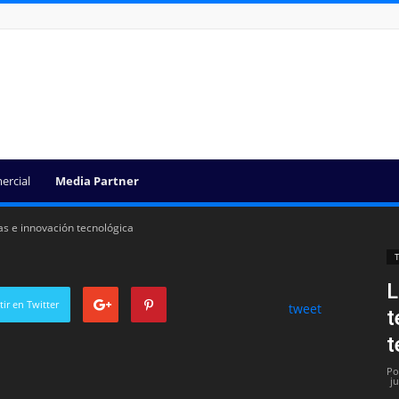
ercial
Media Partner
as e innovación tecnológica
T
L
ir en Twitter
tweet
t
t
Po
j