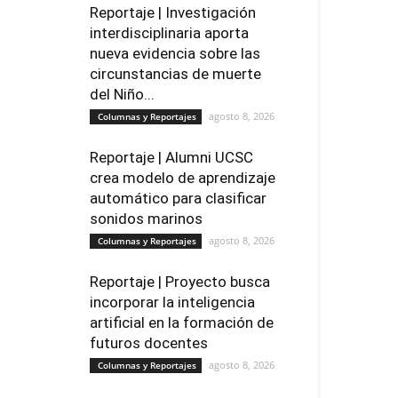
Reportaje | Investigación
interdisciplinaria aporta
nueva evidencia sobre las
circunstancias de muerte
del Niño...
agosto 8, 2026
Columnas y Reportajes
Reportaje | Alumni UCSC
crea modelo de aprendizaje
automático para clasificar
sonidos marinos
agosto 8, 2026
Columnas y Reportajes
Reportaje | Proyecto busca
incorporar la inteligencia
artificial en la formación de
futuros docentes
agosto 8, 2026
Columnas y Reportajes