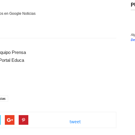
P
s en Google Noticias
Al
De
quipo Prensa
Portal Educa
cias
tweet