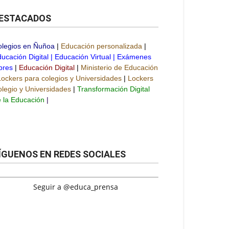
ESTACADOS
olegios en Ñuñoa
|
Educación personalizada
|
ucación Digital
|
Educación Virtual
|
Exámenes
bres
|
Educación Digital
|
Ministerio de Educación
Lockers para colegios y Universidades
|
Lockers
legio y Universidades
|
Transformación Digital
 la Educación
|
ÍGUENOS EN REDES SOCIALES
Seguir a @educa_prensa