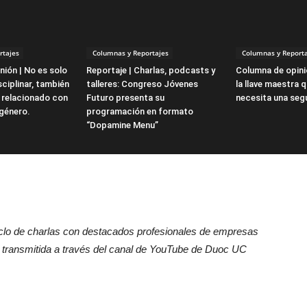
rtajes
Columnas y Reportajes
Columnas y Reporta
ión | No es solo
Reportaje | Charlas, podcasts y
Columna de opini
ciplinar, también
talleres: Congreso Jóvenes
la llave maestra 
 relacionado con
Futuro presenta su
necesita una seg
 género.
programación en formato
“Dopamine Menu”
 ciclo de charlas con destacados profesionales de empresas
 transmitida a través del canal de YouTube de Duoc UC