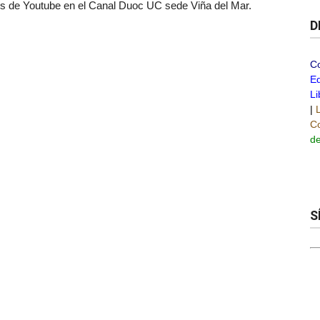
avés de Youtube en el Canal Duoc UC sede Viña del Mar.
D
C
Ed
Li
|
Co
de
S