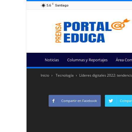
C
5.6
Santiago
Portal
Educa
Noticias
Columnas y Reportajes
Área Com
Inicio
Tecnología
Líderes digitales 2022: tendenci
Compartir en Facebook
Compart