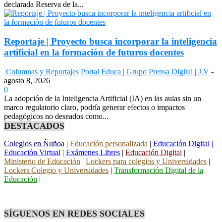
declarada Reserva de la...
Reportaje | Proyecto busca incorporar la inteligencia
artificial en la formación de futuros docentes
Columnas y Reportajes
Portal Educa | Grupo Prensa Digital | J.V
-
agosto 8, 2026
0
La adopción de la Inteligencia Artificial (IA) en las aulas sin un
marco regulatorio claro, podría generar efectos o impactos
pedagógicos no deseados como...
DESTACADOS
Colegios en Ñuñoa
|
Educación personalizada
|
Educación Digital
|
Educación Virtual
|
Exámenes Libres
|
Educación Digital
|
Ministerio de Educación
|
Lockers para colegios y Universidades
|
Lockers Colegio y Universidades
|
Transformación Digital de la
Educación
|
SÍGUENOS EN REDES SOCIALES