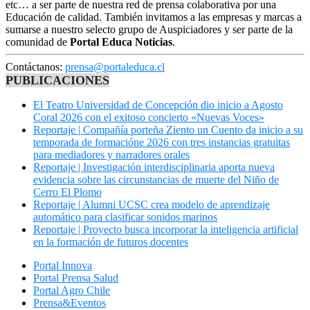
etc… a ser parte de nuestra red de prensa colaborativa por una
Educación de calidad. También invitamos a las empresas y marcas a
sumarse a nuestro selecto grupo de Auspiciadores y ser parte de la
comunidad de
Portal Educa Noticias
.
Contáctanos:
prensa@portaleduca.cl
PUBLICACIONES
El Teatro Universidad de Concepción dio inicio a Agosto
Coral 2026 con el exitoso concierto «Nuevas Voces»
Reportaje | Compañía porteña Ziento un Cuento da inicio a su
temporada de formacióne 2026 con tres instancias gratuitas
para mediadores y narradores orales
Reportaje | Investigación interdisciplinaria aporta nueva
evidencia sobre las circunstancias de muerte del Niño de
Cerro El Plomo
Reportaje | Alumni UCSC crea modelo de aprendizaje
automático para clasificar sonidos marinos
Reportaje | Proyecto busca incorporar la inteligencia artificial
en la formación de futuros docentes
Portal Innova
Portal Prensa Salud
Portal Agro Chile
Prensa&Eventos