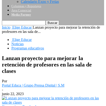
Calendario Expo y Ferias
Columnas y Reportajes
Área Comercial
Media Partner
Inicio
Elige Educar
Lanzan proyecto para mejorar la retención de
profesores en las sala de...
Elige Educar
Noticias
Programas educativos
Lanzan proyecto para mejorar la
retención de profesores en las sala de
clases
Por
Portal Educa | Grupo Prensa Digital | S.M
-
junio 22, 2023