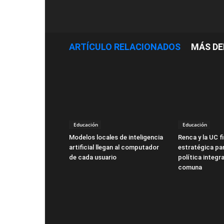
ARTÍCULO RELACIONADOS
MÁS DE
Educación
Educación
Modelos locales de inteligencia
Renca y la UC f
artificial llegan al computador
estratégica par
de cada usuario
política integra
comuna