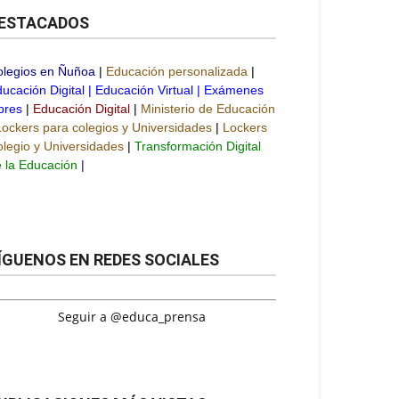
ESTACADOS
olegios en Ñuñoa
|
Educación personalizada
|
ucación Digital
|
Educación Virtual
|
Exámenes
bres
|
Educación Digital
|
Ministerio de Educación
Lockers para colegios y Universidades
|
Lockers
legio y Universidades
|
Transformación Digital
 la Educación
|
ÍGUENOS EN REDES SOCIALES
Seguir a @educa_prensa