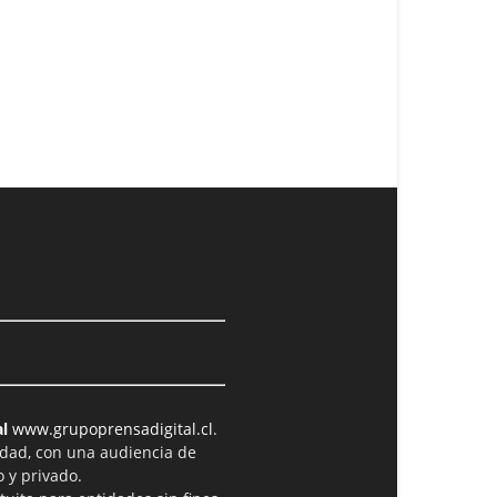
l
www.grupoprensadigital.cl
.
idad, con una audiencia de
 y privado.