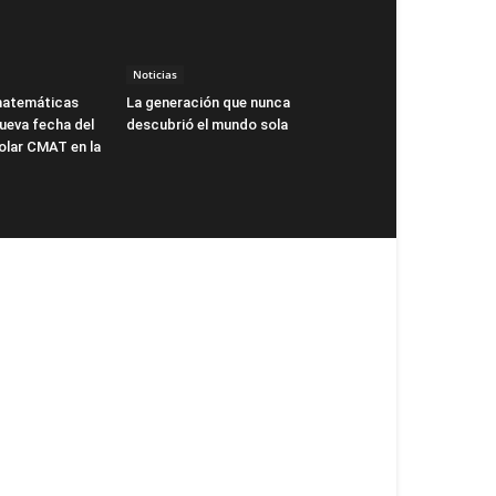
Noticias
matemáticas
La generación que nunca
ueva fecha del
descubrió el mundo sola
lar CMAT en la