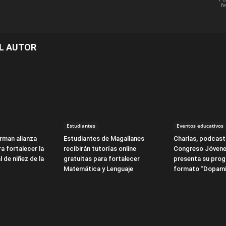
f
L AUTOR
Estudiantes
Eventos educativos
irman alianza
Estudiantes de Magallanes
Charlas, podcasts
a fortalecer la
recibirán tutorías online
Congreso Jóvene
l de niñez de la
gratuitas para fortalecer
presenta su pro
Matemática y Lenguaje
formato “Dopami