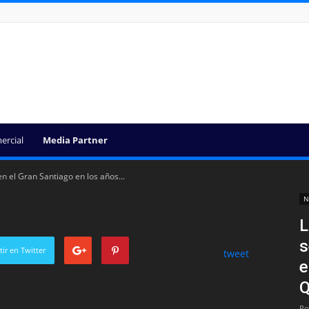
ercial
Media Partner
n el Gran Santiago en los años...
N
L
s
ir en Twitter
tweet
e
Q
Po