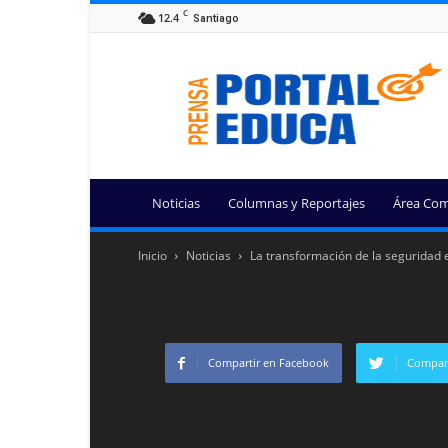
C
12.4
Santiago
Portal
Educa
Noticias
Columnas y Reportajes
Área Com
Inicio
Noticias
La transformación de la seguridad e
Compartir en Facebook
Compart