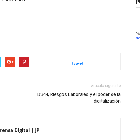
P
Al
De
tweet
Artículo siguiente
DS44, Riesgos Laborales y el poder de la
digitalización
ensa Digital | JP