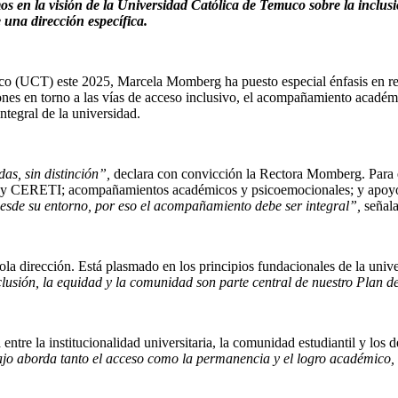
en la visión de la Universidad Católica de Temuco sobre la inclusió
 una dirección específica.
 (UCT) este 2025, Marcela Momberg ha puesto especial énfasis en rele
ones en torno a las vías de acceso inclusivo, el acompañamiento académi
egral de la universidad.
as, sin distinción”,
declara con convicción la Rectora Momberg. Para e
y CERETI; acompañamientos académicos y psicoemocionales; y apoyos e
desde su entorno, por eso el acompañamiento debe ser integral”,
señala
la dirección. Está plasmado en los principios fundacionales de la univer
lusión, la equidad y la comunidad son parte central de nuestro Plan de
tre la institucionalidad universitaria, la comunidad estudiantil y los de
ajo aborda tanto el acceso como la permanencia y el logro académico,