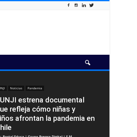
UNJI
Noticias
Pandemia
UNJI estrena documental
ue refleja cómo niñas y
iños afrontan la pandemia en
hile
r
Portal Educa | Grupo Prensa Digital | S.M
-