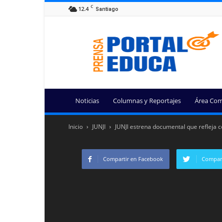
C
12.4
Santiago
Portal
Educa
Noticias
Columnas y Reportajes
Área Com
Inicio
JUNJI
JUNJI estrena documental que refleja c
Compartir en Facebook
Compart