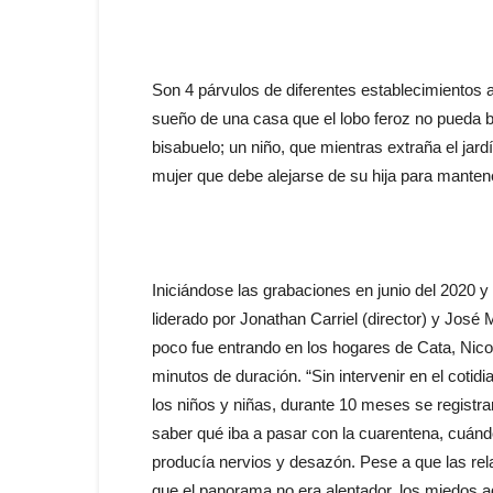
Son 4 párvulos de diferentes establecimientos a
sueño de una casa que el lobo feroz no pueda b
bisabuelo; un niño, que mientras extraña el jar
mujer que debe alejarse de su hija para manten
Iniciándose las grabaciones en junio del 2020 y
liderado por Jonathan Carriel (director) y José
poco fue entrando en los hogares de Cata, Nicol
minutos de duración. “Sin intervenir en el coti
los niños y niñas, durante 10 meses se registrar
saber qué iba a pasar con la cuarentena, cuánd
producía nervios y desazón. Pese a que las re
que el panorama no era alentador, los miedos ad