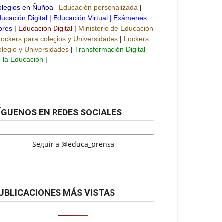
olegios en Ñuñoa
|
Educación personalizada
|
ucación Digital
|
Educación Virtual
|
Exámenes
bres
|
Educación Digital
|
Ministerio de Educación
Lockers para colegios y Universidades
|
Lockers
legio y Universidades
|
Transformación Digital
 la Educación
|
ÍGUENOS EN REDES SOCIALES
Seguir a @educa_prensa
UBLICACIONES MÁS VISTAS