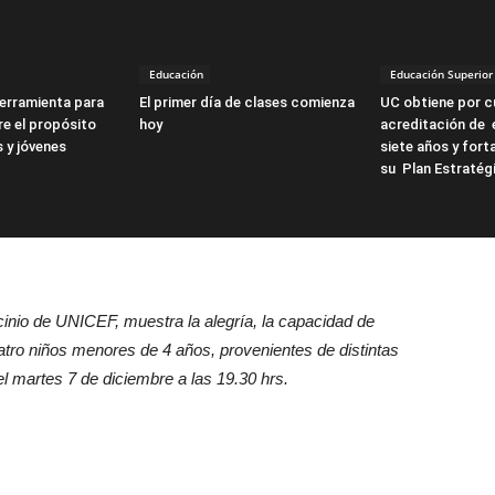
Educación
Educación Superior
erramienta para
El primer día de clases comienza
UC obtiene por cu
re el propósito
hoy
acreditación de 
s y jóvenes
siete años y forta
su Plan Estratég
ocinio de UNICEF, muestra la alegría, la capacidad de
uatro niños menores de 4 años, provenientes de distintas
el martes 7 de diciembre a las 19.30 hrs.