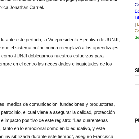
C
lica Jonathan Carriel.
Ed
Li
|
Co
de
durante este período, la Vicepresidenta Ejecutiva de JUNJI,
 que el sistema online nunca reemplazó a los aprendizajes
rgo, como JUNJI doblegamos nuestros esfuerzos para
empre en el centro las necesidades e inquietudes de los
S
des, medios de comunicación, fundaciones y productoras,
trocinio, el cual viene a asegurar la calidad, protección
P
e impacto positivo de este registro: “Las cuarentenas
, tanto en lo emocional como en lo educativo, y este
n invisibilizada durante este tiempo”, aseguró Francisca