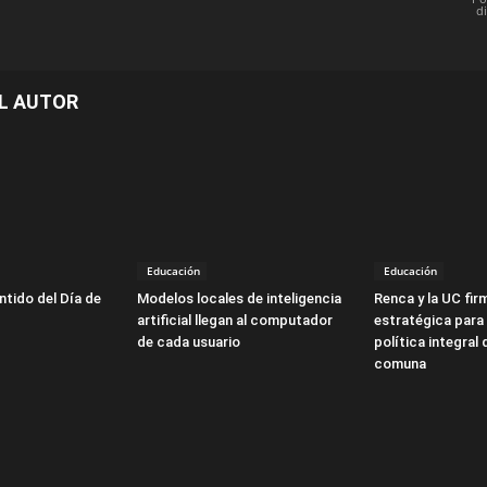
d
L AUTOR
Educación
Educación
ntido del Día de
Modelos locales de inteligencia
Renca y la UC fir
artificial llegan al computador
estratégica para 
de cada usuario
política integral 
comuna