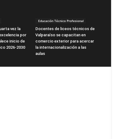
Educación Técnico Profesional
arta vez la
Docentes de liceos técnicos de
excelencia por
Valparaíso se capacitan en
lece inicio de
comercio exterior para acercar
ico 2026-2030
la internacionalización a las
aulas