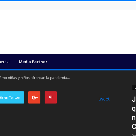
ercial
Media Partner
ómo niñas y niños afrontan la pandemia...
J
ir en Twitter
J
tweet
q
n
C
Po