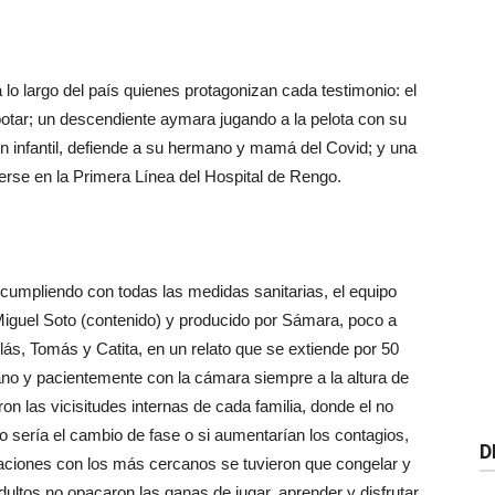
 lo largo del país quienes protagonizan cada testimonio: el
otar; un descendiente aymara jugando a la pelota con su
dín infantil, defiende a su hermano y mamá del Covid; y una
erse en la Primera Línea del Hospital de Rengo.
 cumpliendo con todas las medidas sanitarias, el equipo
 Miguel Soto (contenido) y producido por Sámara, poco a
ás, Tomás y Catita, en un relato que se extiende por 50
diano y pacientemente con la cámara siempre a la altura de
on las vicisitudes internas de cada familia, donde el no
o sería el cambio de fase o si aumentarían los contagios,
D
laciones con los más cercanos se tuvieron que congelar y
ultos no opacaron las ganas de jugar, aprender y disfrutar