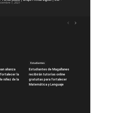
iciembre 7, 2021
Estudiantes
man alianza
Estudiantes de Magallanes
fortalecer la
recibirán tutorías online
de niñez de la
gratuitas para fortalecer
Matemática y Lenguaje