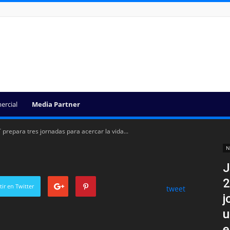
ercial
Media Partner
prepara tres jornadas para acercar la vida...
N
J
2
ir en Twitter
tweet
j
u
e