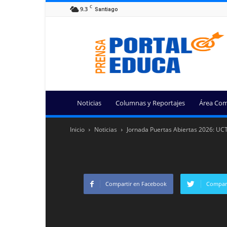
C
9.3
Santiago
Portal
Educa
Noticias
Columnas y Reportajes
Área Com
Inicio
Noticias
Jornada Puertas Abiertas 2026: UCT 
Compartir en Facebook
Compart