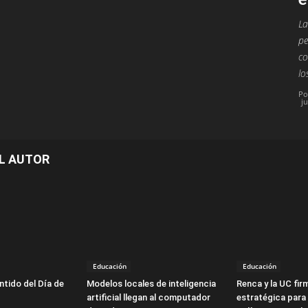
La
pe
co
lo
Po
j
L AUTOR
Educación
Educación
ntido del Día de
Modelos locales de inteligencia
Renca y la UC fir
artificial llegan al computador
estratégica para 