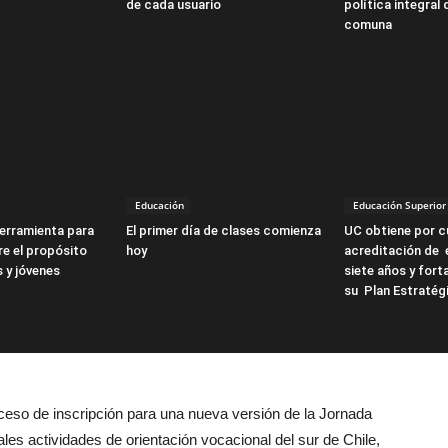
de cada usuario
política integral 
comuna
Educación
Educación Superior
erramienta para
El primer día de clases comienza
UC obtiene por cu
re el propósito
hoy
acreditación de 
s y jóvenes
siete años y forta
su Plan Estratég
ceso de inscripción para una nueva versión de la Jornada
les actividades de orientación vocacional del sur de Chile,