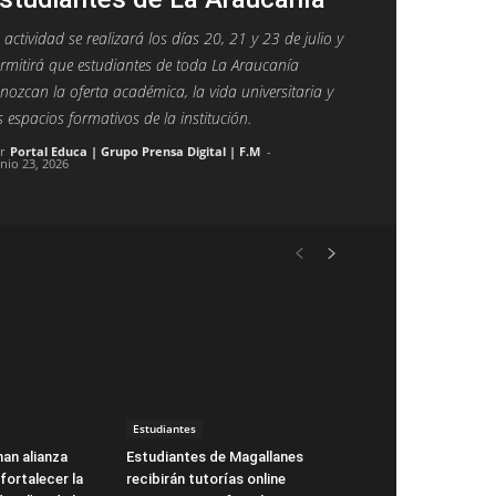
 actividad se realizará los días 20, 21 y 23 de julio y
rmitirá que estudiantes de toda La Araucanía
nozcan la oferta académica, la vida universitaria y
s espacios formativos de la institución.
r
Portal Educa | Grupo Prensa Digital | F.M
-
unio 23, 2026
Estudiantes
man alianza
Estudiantes de Magallanes
fortalecer la
recibirán tutorías online