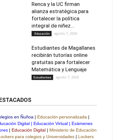
Renca y la UC firman
alianza estratégica para
fortalecer la política
integral de niñez...
agosto 7, 2026
Educación
Estudiantes de Magallanes
recibirán tutorías online
gratuitas para fortalecer
Matemática y Lenguaje
agosto 7, 2026
Estudiantes
ESTACADOS
olegios en Ñuñoa
|
Educación personalizada
|
ucación Digital
|
Educación Virtual
|
Exámenes
bres
|
Educación Digital
|
Ministerio de Educación
Lockers para colegios y Universidades
|
Lockers