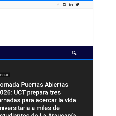
oticias
ornada Puertas Abiertas
026: UCT prepara tres
ornadas para acercar la vida
niversitaria a miles de
studiantes de La Araucanía