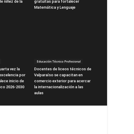
de niñez de la
gratuitas para fortalecer
Matemática y Lenguaje
Educación Técnico Profesional
arta vez la
Docentes de liceos técnicos de
excelencia por
Valparaíso se capacitan en
lece inicio de
comercio exterior para acercar
ico 2026-2030
la internacionalización a las
aulas