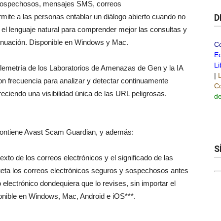
b sospechosos, mensajes SMS, correos
mite a las personas entablar un diálogo abierto cuando no
D
a el lenguaje natural para comprender mejor las consultas y
tinuación. Disponible en Windows y Mac.
C
Ed
Li
telemetría de los Laboratorios de Amenazas de Gen y la IA
|
on frecuencia para analizar y detectar continuamente
Co
freciendo una visibilidad única de las URL peligrosas.
de
contiene Avast Scam Guardian, y además:
S
xto de los correos electrónicos y el significado de las
ueta los correos electrónicos seguros y sospechosos antes
 electrónico dondequiera que lo revises, sin importar el
sponible en Windows, Mac, Android e iOS***.