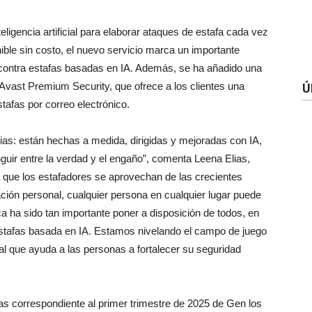
ligencia artificial para elaborar ataques de estafa cada vez
ble sin costo, el nuevo servicio marca un importante
 contra estafas basadas en IA. Además, se ha añadido una
vast Premium Security, que ofrece a los clientes una
Ú
tafas por correo electrónico.
ias: están hechas a medida, dirigidas y mejoradas con IA,
nguir entre la verdad y el engaño”, comenta Leena Elias,
 que los estafadores se aprovechan de las crecientes
mación personal, cualquier persona en cualquier lugar puede
a ha sido tan importante poner a disposición de todos, en
 estafas basada en IA. Estamos nivelando el campo de juego
l que ayuda a las personas a fortalecer su seguridad
s correspondiente al primer trimestre de 2025 de Gen los