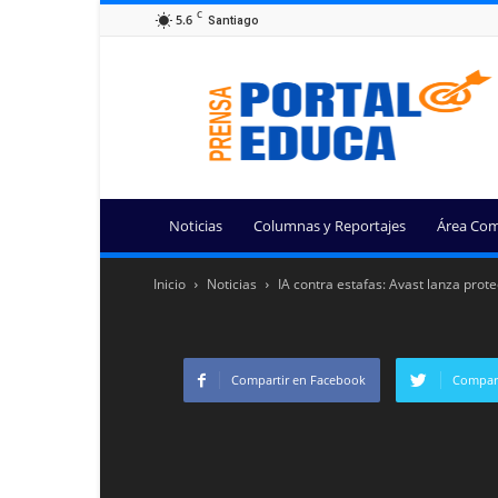
C
5.6
Santiago
Portal
Educa
Noticias
Columnas y Reportajes
Área Com
Inicio
Noticias
IA contra estafas: Avast lanza prot
Compartir en Facebook
Compart