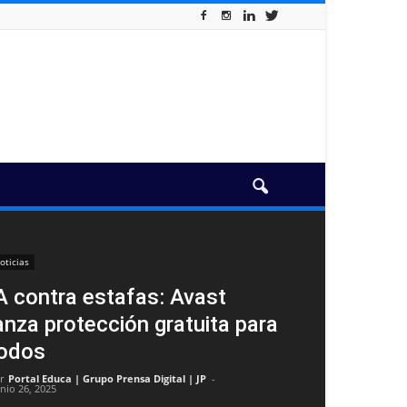
oticias
A contra estafas: Avast
anza protección gratuita para
odos
r
Portal Educa | Grupo Prensa Digital | JP
-
unio 26, 2025