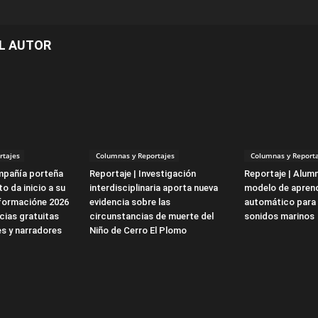
L AUTOR
rtajes
Columnas y Reportajes
Columnas y Reporta
mpañía porteña
Reportaje | Investigación
Reportaje | Alum
o da inicio a su
interdisciplinaria aporta nueva
modelo de aprend
formacióne 2026
evidencia sobre las
automático para 
cias gratuitas
circunstancias de muerte del
sonidos marinos
s y narradores
Niño de Cerro El Plomo