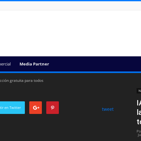
ercial
Media Partner
ección gratuita para todos
N
I
ir en Twitter
tweet
l
t
Po
j