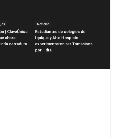
jes
Noticias
ón | ClaveÚnica:
Estudiantes de colegios de
que ahora
Iquique y Alto Hospicio
unda cerradura
experimentaron ser Tomasinos
por 1 día