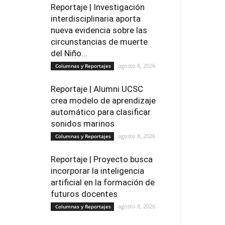
Reportaje | Investigación
interdisciplinaria aporta
nueva evidencia sobre las
circunstancias de muerte
del Niño...
agosto 8, 2026
Columnas y Reportajes
Reportaje | Alumni UCSC
crea modelo de aprendizaje
automático para clasificar
sonidos marinos
agosto 8, 2026
Columnas y Reportajes
Reportaje | Proyecto busca
incorporar la inteligencia
artificial en la formación de
futuros docentes
agosto 8, 2026
Columnas y Reportajes