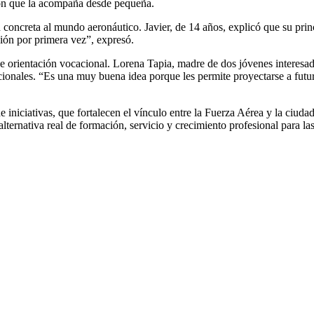
ión que la acompaña desde pequeña.
oncreta al mundo aeronáutico. Javier, de 14 años, explicó que su princ
vión por primera vez”, expresó.
 de orientación vocacional. Lorena Tapia, madre de dos jóvenes interesa
dicionales. “Es una muy buena idea porque les permite proyectarse a futu
de iniciativas, que fortalecen el vínculo entre la Fuerza Aérea y la ciud
lternativa real de formación, servicio y crecimiento profesional para l