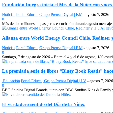
Fundación Integra inicia el Mes de la Niñez con voces 
Noticias
Portal Educa | Grupo Prensa Digital | F.M
-
agosto 7, 2026
0
Más de dos millones de pasajeros escucharán durante agosto mensajes 
Alianza entre World Energy Council Chile, Redinter y
Noticias
Portal Educa | Grupo Prensa Digital | F.M
-
agosto 7, 2026
0
Santiago, 7 de agosto de 2026.– Entre el 4 y el 6 de agosto, 180 estudi
La premiada serie de libros “Bluey Book Reads” hace 
Educación
Portal Educa | Grupo Prensa Digital | J.V
-
agosto 7, 2026
0
BBC Studios Digital Brands, junto con BBC Studios Kids & Family y 
El verdadero sentido del Día de la Niñez