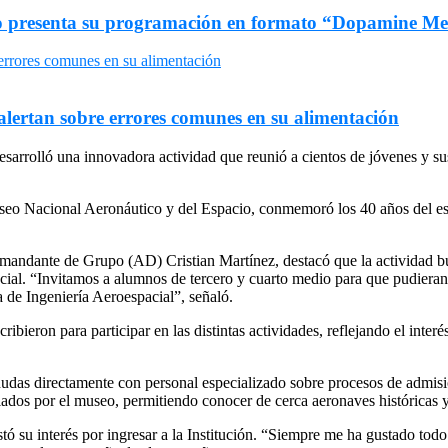
uro presenta su programación en formato “Dopamine M
 alertan sobre errores comunes en su alimentación
arrolló una innovadora actividad que reunió a cientos de jóvenes y sus 
Museo Nacional Aeronáutico y del Espacio, conmemoró los 40 años del e
dante de Grupo (AD) Cristian Martínez, destacó que la actividad buscó 
ial. “Invitamos a alumnos de tercero y cuarto medio para que pudieran 
 de Ingeniería Aeroespacial”, señaló.
ibieron para participar en las distintas actividades, reflejando el interé
 dudas directamente con personal especializado sobre procesos de admisió
iados por el museo, permitiendo conocer de cerca aeronaves históricas y
tó su interés por ingresar a la Institución. “Siempre me ha gustado todo