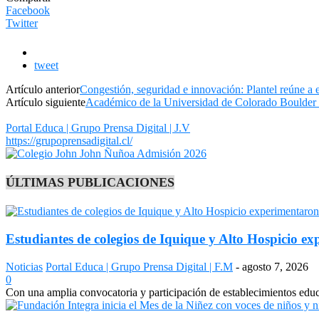
Facebook
Twitter
tweet
Artículo anterior
Congestión, seguridad e innovación: Plantel reúne a e
Artículo siguiente
Académico de la Universidad de Colorado Boulder 
Portal Educa | Grupo Prensa Digital | J.V
https://grupoprensadigital.cl/
ÚLTIMAS PUBLICACIONES
Estudiantes de colegios de Iquique y Alto Hospicio e
Noticias
Portal Educa | Grupo Prensa Digital | F.M
-
agosto 7, 2026
0
Con una amplia convocatoria y participación de establecimientos edu