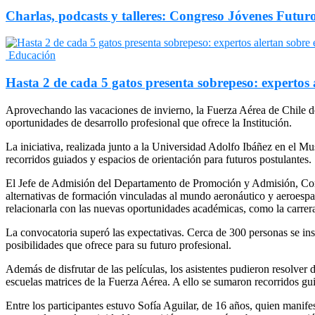
Charlas, podcasts y talleres: Congreso Jóvenes Fut
Educación
Hasta 2 de cada 5 gatos presenta sobrepeso: expertos
Aprovechando las vacaciones de invierno, la Fuerza Aérea de Chile des
oportunidades de desarrollo profesional que ofrece la Institución.
La iniciativa, realizada junto a la Universidad Adolfo Ibáñez en el 
recorridos guiados y espacios de orientación para futuros postulantes.
El Jefe de Admisión del Departamento de Promoción y Admisión, Coman
alternativas de formación vinculadas al mundo aeronáutico y aeroespac
relacionarla con las nuevas oportunidades académicas, como la carrera
La convocatoria superó las expectativas. Cerca de 300 personas se inscr
posibilidades que ofrece para su futuro profesional.
Además de disfrutar de las películas, los asistentes pudieron resolver
escuelas matrices de la Fuerza Aérea. A ello se sumaron recorridos gu
Entre los participantes estuvo Sofía Aguilar, de 16 años, quien manifes