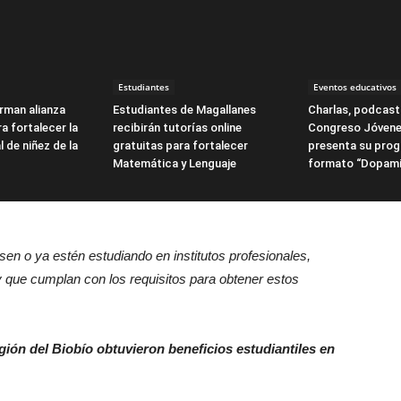
Estudiantes
Eventos educativos
irman alianza
Estudiantes de Magallanes
Charlas, podcasts
a fortalecer la
recibirán tutorías online
Congreso Jóvene
l de niñez de la
gratuitas para fortalecer
presenta su pro
Matemática y Lenguaje
formato “Dopami
sen o ya estén estudiando en institutos profesionales,
y que cumplan con los requisitos para obtener estos
gión del Biobío obtuvieron beneficios estudiantiles en