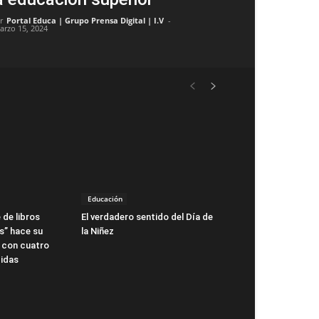
r
Portal Educa | Grupo Prensa Digital | I.V
-
arzo 15, 2024
Educación
 de libros
El verdadero sentido del Día de
s” hace su
la Niñez
 con cuatro
idas