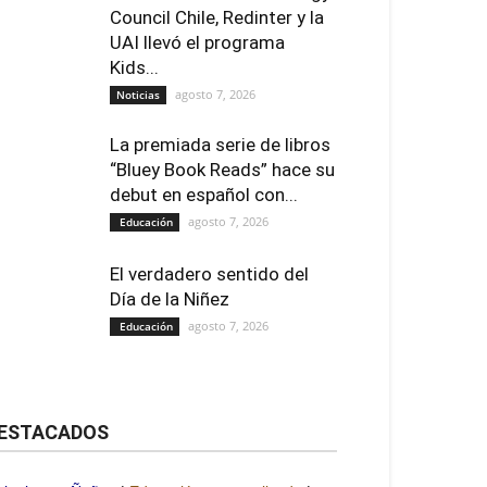
Council Chile, Redinter y la
UAI llevó el programa
Kids...
agosto 7, 2026
Noticias
La premiada serie de libros
“Bluey Book Reads” hace su
debut en español con...
agosto 7, 2026
Educación
El verdadero sentido del
Día de la Niñez
agosto 7, 2026
Educación
ESTACADOS