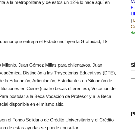
C
inta a la metropolitana y de estos un 12% lo hace aquí en
Ed
Li
|
Co
de
superior que entrega el Estado incluyen la Gratuidad, 18
S
o Milenio, Juan Gómez Millas para chilenas/os, Juan
Académica, Distinción a las Trayectorias Educativas (DTE),
e la Educación, Articulación, Estudiantes en Situación de
tituciones en Cierre (cuatro becas diferentes), Vocación de
Para postular a la Beca Vocación de Profesor y a la Beca
cial disponible en el mismo sitio.
P
son el Fondo Solidario de Crédito Universitario y el Crédito
 una de estas ayudas se puede consultar