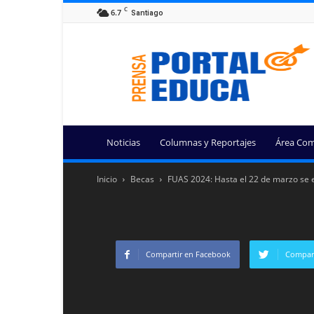
C
6.7
Santiago
Portal
Educa
Noticias
Columnas y Reportajes
Área Com
Inicio
Becas
FUAS 2024: Hasta el 22 de marzo se ex
Compartir en Facebook
Compart