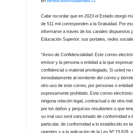
en
beneficiosestudiantiles.cl
.
Cabe recordar que en 2023 el Estado otorgó más
de 511 mil corresponden a la Gratuidad. Por eso
informarse a través de los canales dispuestos p
Educación Superior: sus portales, redes social
“Aviso de Confidencialidad: Este correo electrón
emisor y la persona o entidad a la que expresa
confidencial o material privilegiado. Si usted no
inmediatamente al remitente del correo y bórrelo
otro uso de este correo, por personas o entidade
expresamente prohibido. Este correo electrónic
ninguna relación legal, contractual o de otra ín
por los daños y perjuicios resultantes o que te
su mal uso será sancionado de conformidad a lo 
particular, de conformidad a lo establecido en l
vigentes y a la aplicación de la Ley Nº 19.628, 