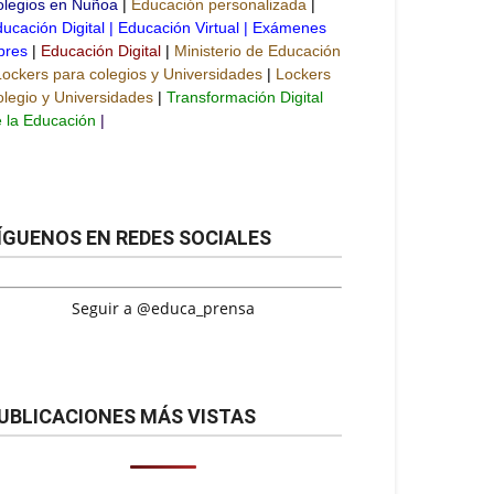
olegios en Ñuñoa
|
Educación personalizada
|
ucación Digital
|
Educación Virtual
|
Exámenes
bres
|
Educación Digital
|
Ministerio de Educación
Lockers para colegios y Universidades
|
Lockers
legio y Universidades
|
Transformación Digital
 la Educación
|
ÍGUENOS EN REDES SOCIALES
Seguir a @educa_prensa
UBLICACIONES MÁS VISTAS