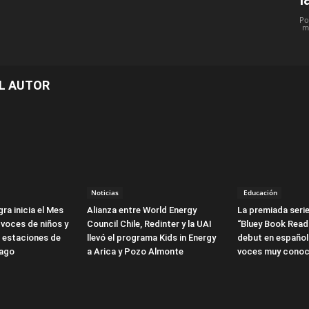
Po
m
L AUTOR
Noticias
Educación
ra inicia el Mes
Alianza entre World Energy
La premiada serie
 voces de niños y
Council Chile, Redinter y la UAI
“Bluey Book Read
3 estaciones de
llevó el programa Kids in Energy
debut en español
iago
a Arica y Pozo Almonte
voces muy conoc