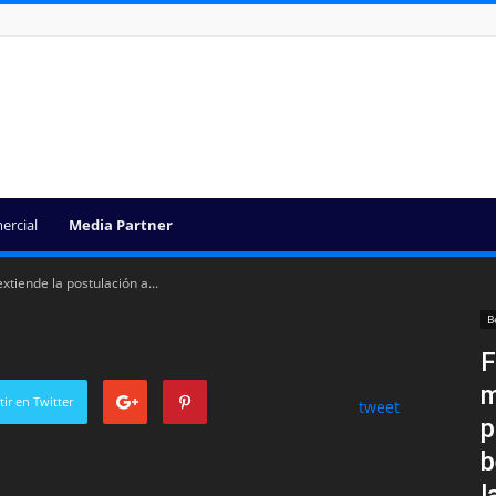
ercial
Media Partner
tiende la postulación a...
B
F
m
ir en Twitter
tweet
p
b
l