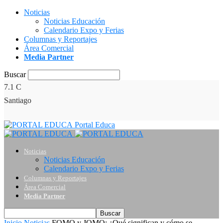
Noticias
Noticias Educación
Calendario Expo y Ferias
Columnas y Reportajes
Área Comercial
Media Partner
Buscar
7.1
C
Santiago
Portal Educa
Noticias
Noticias Educación
Calendario Expo y Ferias
Columnas y Reportajes
Área Comercial
Media Partner
Inicio
Noticias
FOMO y JOMO: ¿Qué significan y cómo se