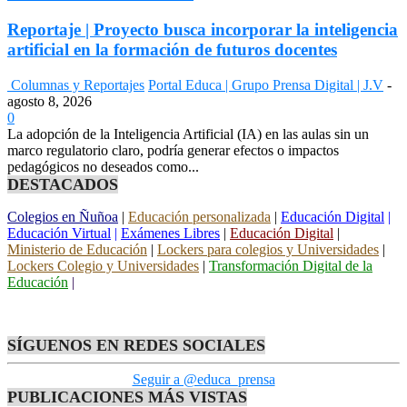
Reportaje | Proyecto busca incorporar la inteligencia
artificial en la formación de futuros docentes
Columnas y Reportajes
Portal Educa | Grupo Prensa Digital | J.V
-
agosto 8, 2026
0
La adopción de la Inteligencia Artificial (IA) en las aulas sin un
marco regulatorio claro, podría generar efectos o impactos
pedagógicos no deseados como...
DESTACADOS
Colegios en Ñuñoa
|
Educación personalizada
|
Educación Digital
|
Educación Virtual
|
Exámenes Libres
|
Educación Digital
|
Ministerio de Educación
|
Lockers para colegios y Universidades
|
Lockers Colegio y Universidades
|
Transformación Digital de la
Educación
|
SÍGUENOS EN REDES SOCIALES
Seguir a @educa_prensa
PUBLICACIONES MÁS VISTAS