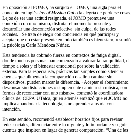
En oposición al FOMO, ha surgido el JOMO, una sigla para el
concepto en inglés
Joy of Missing Out
o la alegría de perderse cosas.
Lejos de ser una actitud resignada, el JOMO promueve una
conexión con uno mismo, disfrutar el momento presente y
desarrollar una desconexión selectiva, sin culpa, de las redes
sociales. «Se trata de elegir con conciencia en qué participar y
aceptar que no estar presente en todo también es bienestar», resumió
la psicóloga Carla Mendoza Núñez.
Esta tendencia ha cobrado fuerza en contextos de fatiga digital,
donde muchas personas han comenzado a valorar la tranquilidad, el
tiempo a solas y el bienestar emocional por sobre la validación
externa. Para la especialista, prácticas tan simples como silenciar
cuentas que alimentan la comparación o salir a caminar sin
dispositivos, pueden marcar la diferencia. «Aceptar el aburrimiento,
descansar sin distracciones o simplemente caminar sin música, son
formas de reconectar con uno mismo», comentó la coordinadora
clínica del CEPA-UTalca, quien además enfatizó que el JOMO no
implica abandonar la tecnología, sino aprender a usarla con
intención.
En este sentido, recomendó establecer horarios fijos para revisar
redes sociales, diferenciar entre lo urgente y lo importante y seguir
cuentas que inspiren en lugar de generar comparación. “Una de las