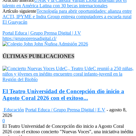
Artículo anterior
UNIR y la Cátedra Vargas Llosa apuestan por el
talento en América Latina con 30 becas internacionales
Artículo siguiente
Tecnología para abrir oportunidades: alianza entre
ACTI, IPYME e Indra Group entrega computadores a escuela rural
El Guayacán
Portal Educa | Grupo Prensa Digital | J.V
https://grupoprensadigital.cl/
ÚLTIMAS PUBLICACIONES
El Teatro Universidad de Concepción dio inicio a
Agosto Coral 2026 con el exitoso...
Educación
Portal Educa / Grupo Prensa Digital | E.V
-
agosto 8,
2026
0
El Teatro Universidad de Concepción dio inicio a Agosto Coral
2026 con el exitoso concierto "Nuevas Voces", una iniciativa inédita