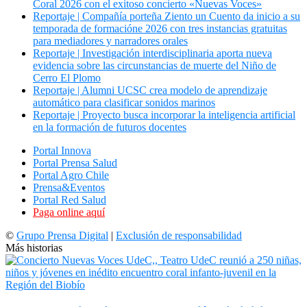
Coral 2026 con el exitoso concierto «Nuevas Voces»
Reportaje | Compañía porteña Ziento un Cuento da inicio a su
temporada de formacióne 2026 con tres instancias gratuitas
para mediadores y narradores orales
Reportaje | Investigación interdisciplinaria aporta nueva
evidencia sobre las circunstancias de muerte del Niño de
Cerro El Plomo
Reportaje | Alumni UCSC crea modelo de aprendizaje
automático para clasificar sonidos marinos
Reportaje | Proyecto busca incorporar la inteligencia artificial
en la formación de futuros docentes
Portal Innova
Portal Prensa Salud
Portal Agro Chile
Prensa&Eventos
Portal Red Salud
Paga online aquí
©
Grupo Prensa Digital
|
Exclusión de responsabilidad
Más historias