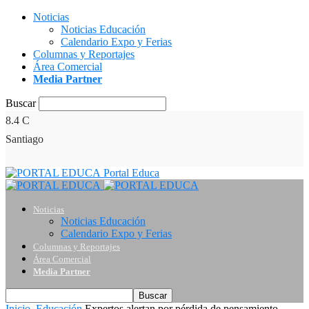
Noticias
Noticias Educación
Calendario Expo y Ferias
Columnas y Reportajes
Área Comercial
Media Partner
Buscar
8.4
C
Santiago
Portal Educa
Noticias
Noticias Educación
Calendario Expo y Ferias
Columnas y Reportajes
Área Comercial
Media Partner
Inicio
Educación
Expertos alertan por pérdida de pensamiento