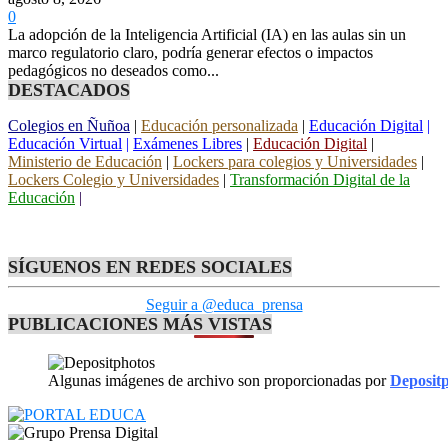
0
La adopción de la Inteligencia Artificial (IA) en las aulas sin un
marco regulatorio claro, podría generar efectos o impactos
pedagógicos no deseados como...
DESTACADOS
Colegios en Ñuñoa
|
Educación personalizada
|
Educación Digital
|
Educación Virtual
|
Exámenes Libres
|
Educación Digital
|
Ministerio de Educación
|
Lockers para colegios y Universidades
|
Lockers Colegio y Universidades
|
Transformación Digital de la
Educación
|
SÍGUENOS EN REDES SOCIALES
Seguir a @educa_prensa
PUBLICACIONES MÁS VISTAS
Algunas imágenes de archivo son proporcionadas por
Deposit