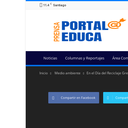
C
11.4
Santiago
Portal
Educa
Noticias
Columnas y Reportajes
Área Com
Inicio
Medio ambiente
En el Día del Reciclaje Gre
Compartir en Facebook
Comparti