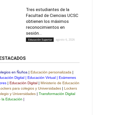
Tres estudiantes de la
Facultad de Ciencias UCSC
obtienen los máximos
reconocimientos en
sesión...
agosto 6, 2026
Educación Superior
ESTACADOS
olegios en Ñuñoa
|
Educación personalizada
|
ucación Digital
|
Educación Virtual
|
Exámenes
bres
|
Educación Digital
|
Ministerio de Educación
Lockers para colegios y Universidades
|
Lockers
legio y Universidades
|
Transformación Digital
 la Educación
|