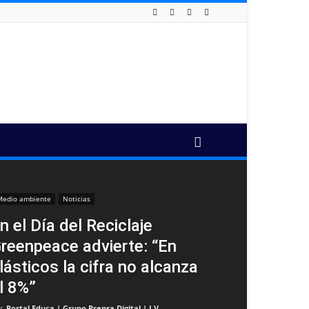
edio ambiente
Noticias
n el Día del Reciclaje
reenpeace advierte: “En
lásticos la cifra no alcanza
l 8%”
r
Portal Educa | Grupo Prensa Digital | I.V
-