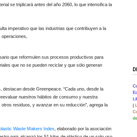
ial se triplicará antes del año 2060, lo que intensifica la
ta imperativo que las industrias que contribuyen a la
s operaciones,
sario que reformulen sus procesos productivos para
riales que no se pueden reciclar y que sólo generan
D
C
es, destacan desde Greenpeace. “Cada uno, desde la
Ed
 reevaluar nuestros hábitos de consumo y nuestra
Li
y otros residuos, y avanzar en su reducción”, agrega la
|
Co
de
plastic Waste Makers Index
, elaborado por la asociación
estro país alcanzó los 51 kilos de plástico de un solo uso