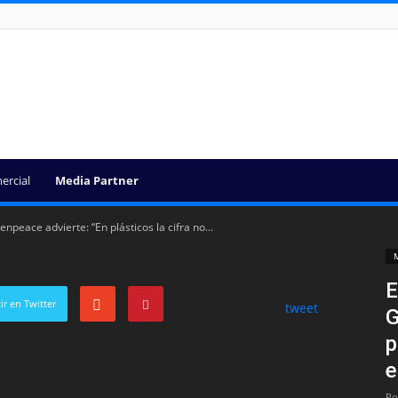
ercial
Media Partner
enpeace advierte: “En plásticos la cifra no...
M
E
r en Twitter
tweet
G
p
e
Po