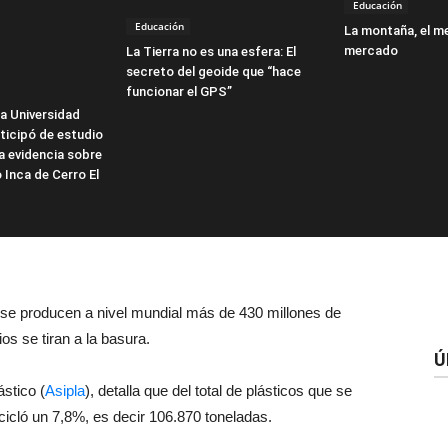
Educación
Educación
La montaña, el m
mercado
La Tierra no es una esfera: El
secreto del geoide que “hace
funcionar el GPS”
a Universidad
rticipó de estudio
a evidencia sobre
 Inca de Cerro El
se producen a nivel mundial más de 430 millones de
os se tiran a la basura.
Ú
ástico (
Asipla
), detalla que del total de plásticos que se
icló un 7,8%, es decir 106.870 toneladas.