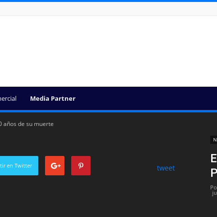
ercial
Media Partner
40 años de su muerte
N
E
ir en Twitter
tweet
P
Po
j