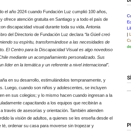
ado el año 2024 cuando Fundación Luz cumplió 100 años,
C
y ofrece atención gratuita en Santiago y a todo el país de
Ed
 discapacidad visual durante toda su vida. Antonia
Li
bro del Directorio de Fundación Luz declara
“la Güeli creó
|
Co
eniendo su espíritu, transformándose a las necesidades de
de
to. El Centro para la Discapacidad Visual es algo novedoso
de Chile mediante un acompañamiento personalizado. Sus
líder en la temática y un referente a nivel internacional”.
S
paña en su desarrollo, estimulándolos tempranamente, y
es. Luego, cuando son niños y adolescentes, se incluyen
ren en sus colegios; y lo mismo hacen cuando ingresan a la
iculadamente capacitando a los equipos que recibirán a
 a través de asesorías y orientación. También atienden
ido la visión de adultos, a quienes se les enseña desde el
P
 té, ordenar su casa para moverse sin tropezar y