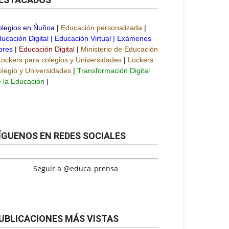
olegios en Ñuñoa
|
Educación personalizada
|
ucación Digital
|
Educación Virtual
|
Exámenes
bres
|
Educación Digital
|
Ministerio de Educación
Lockers para colegios y Universidades
|
Lockers
legio y Universidades
|
Transformación Digital
 la Educación
|
ÍGUENOS EN REDES SOCIALES
Seguir a @educa_prensa
UBLICACIONES MÁS VISTAS