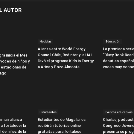
L AUTOR
Noticias
Educación
Alianza entre World Energy
La premiada serie
Council Chile, Redinter y la UAI
“Bluey Book Read
ra inicia el Mes
llevó el programa Kids in Energy
debut en español
 voces de niños y
a Arica y Pozo Almonte
voces muy conoc
3 estaciones de
iago
Estudiantes
Eventos educativos
irman alianza
Estudiantes de Magallanes
Charlas, podcasts
a fortalecer la
recibirán tutorías online
Congreso Jóvene
l de niñez de la
gratuitas para fortalecer
presenta su pro