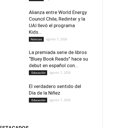
Alianza entre World Energy
Council Chile, Redinter y la
UAI llevó el programa
Kids...
agosto 7, 2026
Noticias
La premiada serie de libros
“Bluey Book Reads” hace su
debut en español con...
agosto 7, 2026
Educación
El verdadero sentido del
Día de la Niñez
agosto 7, 2026
Educación
ESTACADOS