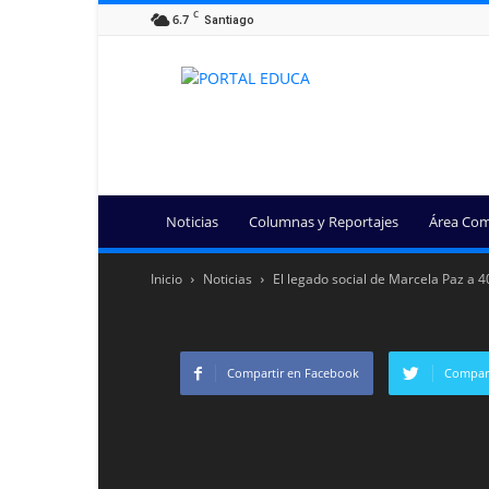
C
6.7
Santiago
Portal
Educa
Noticias
Columnas y Reportajes
Área Com
Inicio
Noticias
El legado social de Marcela Paz a 
Compartir en Facebook
Compart