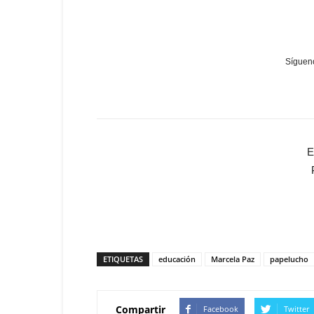
Sígueno
E
ETIQUETAS
educación
Marcela Paz
papelucho
Compartir
Facebook
Twitter