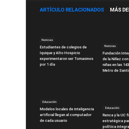
ARTÍCULO RELACIONADOS
MÁS DE
Noticias
Noticias
Estudiantes de colegios de
Iquique y Alto Hospicio
Fundación Integ
experimentaron ser Tomasinos
de la Niñez con
por 1 día
niñas en las 14
Metro de Sant
Educación
Educación
Modelos locales de inteligencia
artificial llegan al computador
Renca y la UC f
de cada usuario
estratégica par
política integra