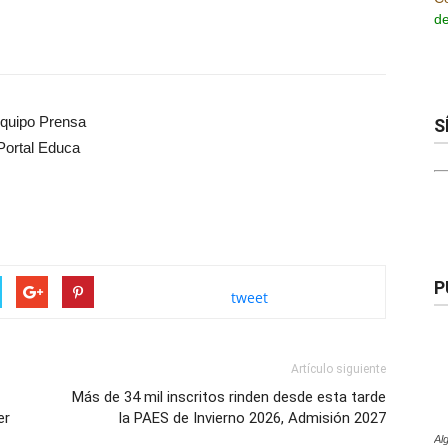
de
quipo Prensa
S
Portal Educa
P
tweet
Artículo siguiente
Más de 34 mil inscritos rinden desde esta tarde
er
la PAES de Invierno 2026, Admisión 2027
Al