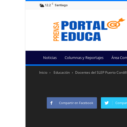
C
12.2
Santiago
Portal
Educa
Noticias
Columnas y Reportajes
Área Com
Inicio
Educación
Docentes del SLEP Puerto Cordill
Compartir en Facebook
Compart