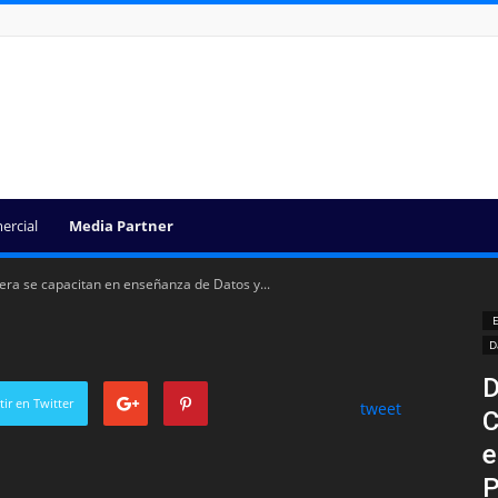
ercial
Media Partner
era se capacitan en enseñanza de Datos y...
E
D
D
ir en Twitter
tweet
C
e
P