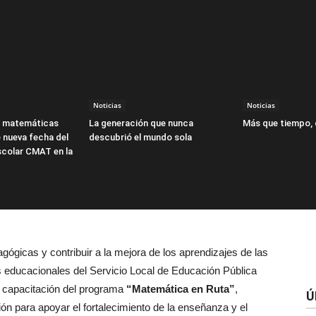
Noticias
Noticias
s matemáticas
La generación que nunca
Más que tiempo,
 nueva fecha del
descubrió el mundo sola
colar CMAT en la
agógicas y contribuir a la mejora de los aprendizajes de las
s educacionales del Servicio Local de Educación Pública
de capacitación del programa
“Matemática en Ruta”
,
Ú
ión para apoyar el fortalecimiento de la enseñanza y el