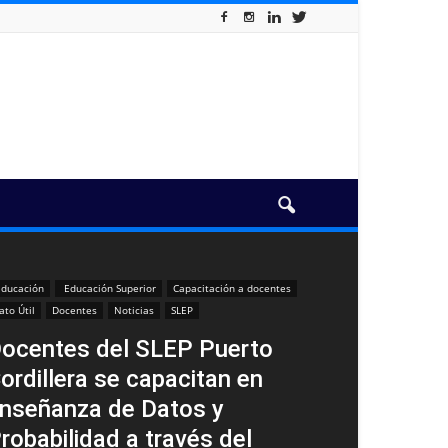
ducación
Educación Superior
Capacitación a docentes
ato Útil
Docentes
Noticias
SLEP
ocentes del SLEP Puerto
ordillera se capacitan en
nseñanza de Datos y
robabilidad a través del