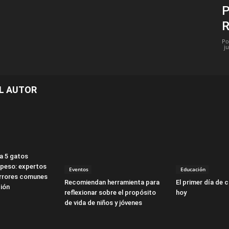
P
R
Po
j
L AUTOR
a 5 gatos
peso: expertos
Eventos
Educación
errores comunes
Recomiendan herramienta para
El primer día de 
ción
reflexionar sobre el propósito
hoy
de vida de niños y jóvenes