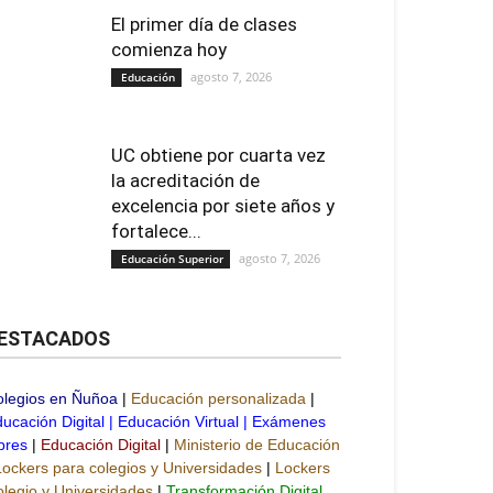
El primer día de clases
comienza hoy
agosto 7, 2026
Educación
UC obtiene por cuarta vez
la acreditación de
excelencia por siete años y
fortalece...
agosto 7, 2026
Educación Superior
ESTACADOS
olegios en Ñuñoa
|
Educación personalizada
|
ucación Digital
|
Educación Virtual
|
Exámenes
bres
|
Educación Digital
|
Ministerio de Educación
Lockers para colegios y Universidades
|
Lockers
legio y Universidades
|
Transformación Digital