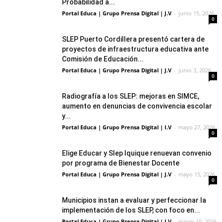
Probabilidad a...
Portal Educa | Grupo Prensa Digital | J.V
-
junio 15, 2026
0
SLEP Puerto Cordillera presentó cartera de
proyectos de infraestructura educativa ante
Comisión de Educación...
Portal Educa | Grupo Prensa Digital | J.V
-
junio 3, 2026
0
Radiografía a los SLEP: mejoras en SIMCE,
aumento en denuncias de convivencia escolar
y...
Portal Educa | Grupo Prensa Digital | I.V
-
mayo 27, 2026
0
Elige Educar y Slep Iquique renuevan convenio
por programa de Bienestar Docente
Portal Educa | Grupo Prensa Digital | J.V
-
mayo 15, 2026
0
Municipios instan a evaluar y perfeccionar la
implementación de los SLEP, con foco en...
Portal Educa | Grupo Prensa Digital | I.V
-
marzo 10, 2026